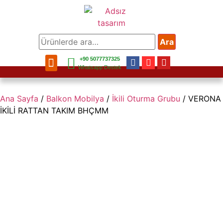
Ara
+90 5077737325
Bahçe Mobilya
Balkon Mobilya
Mobilya Aksesuar
Bahçe Aksesuar
Ev Aksesuar
Whatsapp Destek
Ana Sayfa
/
Balkon Mobilya
/
İkili Oturma Grubu
/ VERONA
İKİLİ RATTAN TAKIM BHÇMM