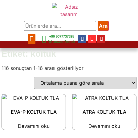
Ara
+90 5077737325
Bahçe Mobilya
Balkon Mobilya
Mobilya Aksesuar
Bahçe Aksesuar
Ev Aksesuar
Whatsapp Destek
Etiket: koltuk
116 sonuçtan 1-16 arası gösteriliyor
EVA-P KOLTUK TLA
ATRA KOLTUK TLA
Devamını oku
Devamını oku