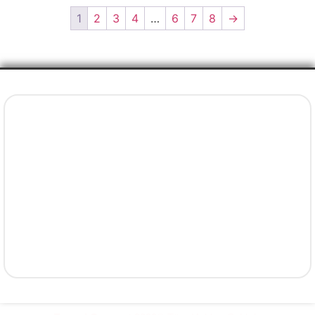
1
2
3
4
…
6
7
8
→
İletişim Bilgileri
+90 5077737325
info@evenni.com.tr
concept.evenni@hotmail.com
facebook.com/evenniconcept/
instagram.com/evenniconcept/
Yavuz, Ruşen Güneş Sk. No:22 Süleymanpaşa / Tekirdağ