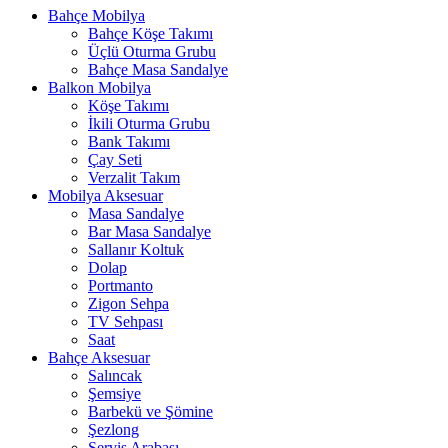
Bahçe Mobilya
Bahçe Köşe Takımı
Üçlü Oturma Grubu
Bahçe Masa Sandalye
Balkon Mobilya
Köşe Takımı
İkili Oturma Grubu
Bank Takımı
Çay Seti
Verzalit Takım
Mobilya Aksesuar
Masa Sandalye
Bar Masa Sandalye
Sallanır Koltuk
Dolap
Portmanto
Zigon Sehpa
TV Sehpası
Saat
Bahçe Aksesuar
Salıncak
Şemsiye
Barbekü ve Şömine
Şezlong
Servis Arabası