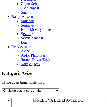
Zigon Sehpa
TV Sehpası
Saat
Bahçe Aksesuar
Salıncak
Şemsiye
Barbekü ve Şömine
Şezlong
Servis Arabası
Duş
Ev Aksesuar
Avize
Aplik-Plafonyer
Stone (Duvar Taşı)
Yapay Çiçek
Kategori: Avize
En
11 sonucun tümü gösteriliyor
çok
oy
alana
göre
sıralandı