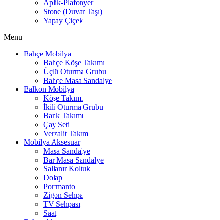
Aplik-Plafonyer
Stone (Duvar Taşı)
Yapay Çiçek
Menu
Bahçe Mobilya
Bahçe Köşe Takımı
Üçlü Oturma Grubu
Bahçe Masa Sandalye
Balkon Mobilya
Köşe Takımı
İkili Oturma Grubu
Bank Takımı
Çay Seti
Verzalit Takım
Mobilya Aksesuar
Masa Sandalye
Bar Masa Sandalye
Sallanır Koltuk
Dolap
Portmanto
Zigon Sehpa
TV Sehpası
Saat