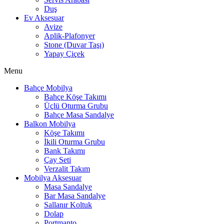
Duş
Ev Aksesuar
Avize
Aplik-Plafonyer
Stone (Duvar Taşı)
Yapay Çiçek
Menu
Bahçe Mobilya
Bahçe Köşe Takımı
Üçlü Oturma Grubu
Bahçe Masa Sandalye
Balkon Mobilya
Köşe Takımı
İkili Oturma Grubu
Bank Takımı
Çay Seti
Verzalit Takım
Mobilya Aksesuar
Masa Sandalye
Bar Masa Sandalye
Sallanır Koltuk
Dolap
Portmanto