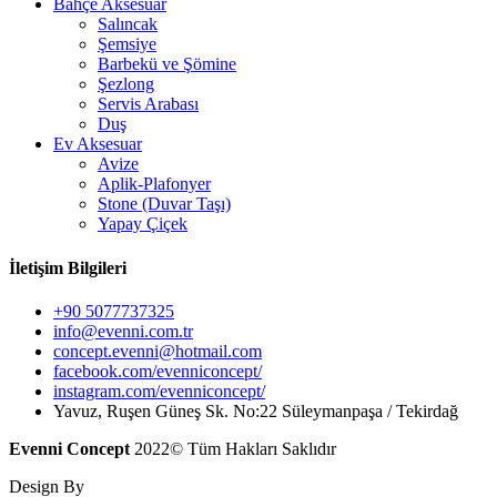
Bahçe Aksesuar
Salıncak
Şemsiye
Barbekü ve Şömine
Şezlong
Servis Arabası
Duş
Ev Aksesuar
Avize
Aplik-Plafonyer
Stone (Duvar Taşı)
Yapay Çiçek
İletişim Bilgileri
+90 5077737325
info@evenni.com.tr
concept.evenni@hotmail.com
facebook.com/evenniconcept/
instagram.com/evenniconcept/
Yavuz, Ruşen Güneş Sk. No:22 Süleymanpaşa / Tekirdağ
Evenni Concept
2022© Tüm Hakları Saklıdır
Design By
Hayal@ Dijital Ajans