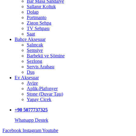
Bar Masa Sandalye
Sallanır Koltuk
Dolap
Portmanto
Zigon Sehpa
TV Sehpası
Saat
Bahçe Aksesuar
Salıncak
Şemsiye
Barbekü ve Şömine
Şezlong
Servis Arabası
Duş
Ev Aksesuar
Avize
Aplik-Plafonyer
Stone (Duvar Taşı)
Yapay Çiçek
+90 5077737325
Whatsapp Destek
Facebook
Instagram
Youtube