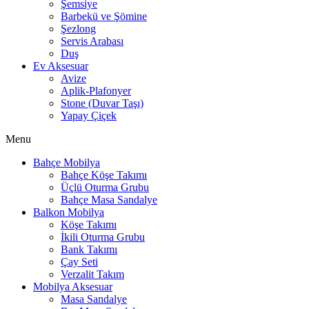
Şemsiye
Barbekü ve Şömine
Şezlong
Servis Arabası
Duş
Ev Aksesuar
Avize
Aplik-Plafonyer
Stone (Duvar Taşı)
Yapay Çiçek
Menu
Bahçe Mobilya
Bahçe Köşe Takımı
Üçlü Oturma Grubu
Bahçe Masa Sandalye
Balkon Mobilya
Köşe Takımı
İkili Oturma Grubu
Bank Takımı
Çay Seti
Verzalit Takım
Mobilya Aksesuar
Masa Sandalye