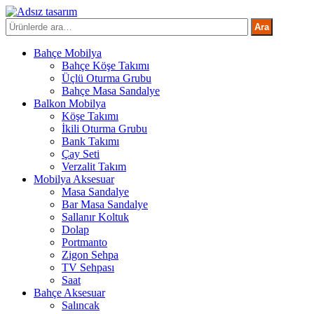
İçeriğe
atla
Ara:
Ara
Bahçe Mobilya
Bahçe Köşe Takımı
Üçlü Oturma Grubu
Bahçe Masa Sandalye
Balkon Mobilya
Köşe Takımı
İkili Oturma Grubu
Bank Takımı
Çay Seti
Verzalit Takım
Mobilya Aksesuar
Masa Sandalye
Bar Masa Sandalye
Sallanır Koltuk
Dolap
Portmanto
Zigon Sehpa
TV Sehpası
Saat
Bahçe Aksesuar
Salıncak