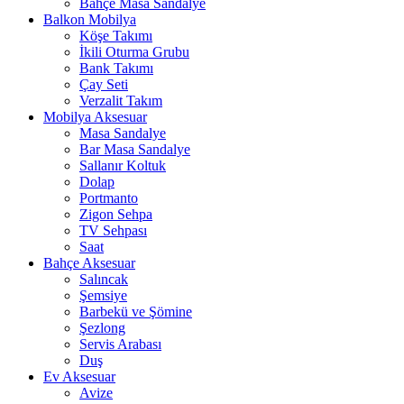
Bahçe Masa Sandalye
Balkon Mobilya
Köşe Takımı
İkili Oturma Grubu
Bank Takımı
Çay Seti
Verzalit Takım
Mobilya Aksesuar
Masa Sandalye
Bar Masa Sandalye
Sallanır Koltuk
Dolap
Portmanto
Zigon Sehpa
TV Sehpası
Saat
Bahçe Aksesuar
Salıncak
Şemsiye
Barbekü ve Şömine
Şezlong
Servis Arabası
Duş
Ev Aksesuar
Avize