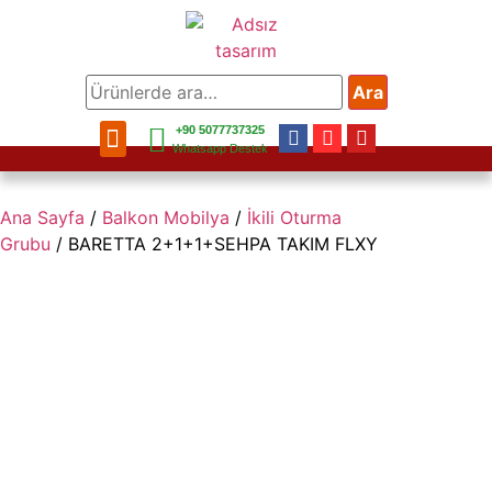
Ara
+90 5077737325
Bahçe Mobilya
Balkon Mobilya
Mobilya Aksesuar
Bahçe Aksesuar
Ev Aksesuar
Whatsapp Destek
Ana Sayfa
/
Balkon Mobilya
/
İkili Oturma
Grubu
/ BARETTA 2+1+1+SEHPA TAKIM FLXY