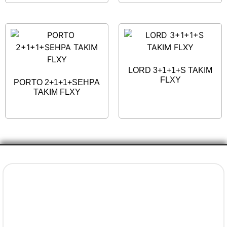
LORD 3+1+1+S TAKIM
FLXY
PORTO 2+1+1+SEHPA
TAKIM FLXY
İletişim Bilgileri
+90 5077737325
info@evenni.com.tr