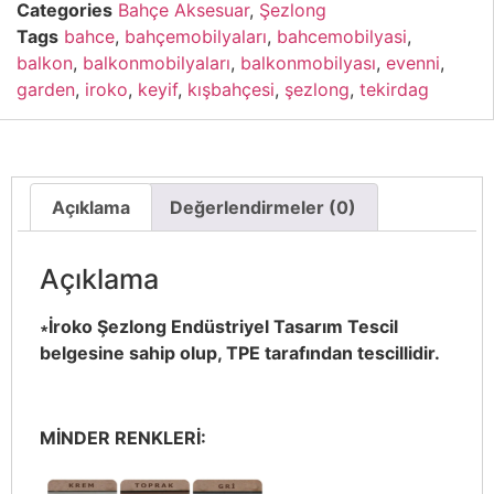
Categories
Bahçe Aksesuar
,
Şezlong
Tags
bahce
,
bahçemobilyaları
,
bahcemobilyasi
,
balkon
,
balkonmobilyaları
,
balkonmobilyası
,
evenni
,
garden
,
iroko
,
keyif
,
kışbahçesi
,
şezlong
,
tekirdag
Açıklama
Değerlendirmeler (0)
Açıklama
∗İroko Şezlong Endüstriyel Tasarım Tescil
belgesine sahip olup, TPE tarafından tescillidir.
MİNDER RENKLERİ: