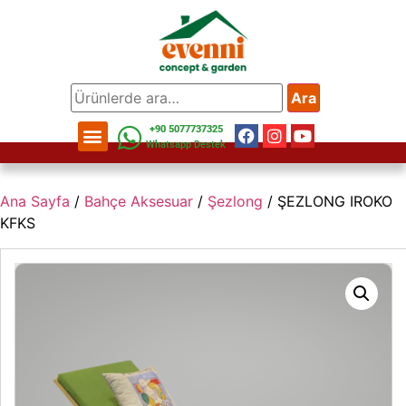
Ara
+90 5077737325
Whatsapp Destek
Ana Sayfa
/
Bahçe Aksesuar
/
Şezlong
/ ŞEZLONG IROKO
KFKS