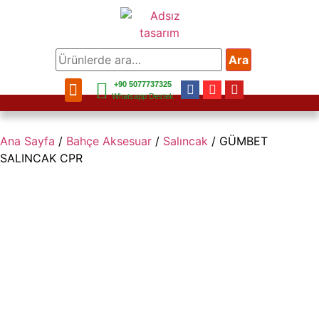
Ara
+90 5077737325
Bahçe Mobilya
Balkon Mobilya
Mobilya Aksesuar
Bahçe Aksesuar
Ev Aksesuar
Whatsapp Destek
Ana Sayfa
/
Bahçe Aksesuar
/
Salıncak
/ GÜMBET
SALINCAK CPR