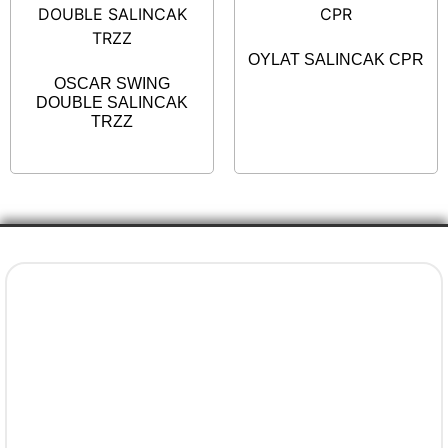
OYLAT SALINCAK CPR
OSCAR SWING
DOUBLE SALINCAK
TRZZ
İletişim Bilgileri
+90 5077737325
info@evenni.com.tr
concept.evenni@hotmail.com
facebook.com/evenniconcept/