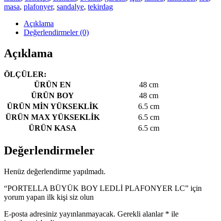
masa
,
plafonyer
,
sandalye
,
tekirdag
Açıklama
Değerlendirmeler (0)
Açıklama
ÖLÇÜLER:
ÜRÜN EN
48 cm
ÜRÜN BOY
48 cm
ÜRÜN MİN YÜKSEKLİK
6.5 cm
ÜRÜN MAX YÜKSEKLİK
6.5 cm
ÜRÜN KASA
6.5 cm
Değerlendirmeler
Henüz değerlendirme yapılmadı.
“PORTELLA BÜYÜK BOY LEDLİ PLAFONYER LC” için
yorum yapan ilk kişi siz olun
E-posta adresiniz yayınlanmayacak.
Gerekli alanlar
*
ile