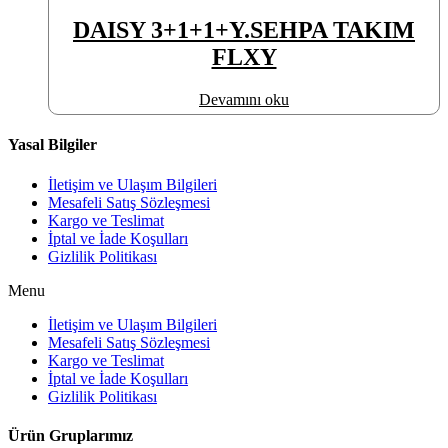
DAISY 3+1+1+Y.SEHPA TAKIM
FLXY
Devamını oku
Yasal Bilgiler
İletişim ve Ulaşım Bilgileri
Mesafeli Satış Sözleşmesi
Kargo ve Teslimat
İptal ve İade Koşulları
Gizlilik Politikası
Menu
İletişim ve Ulaşım Bilgileri
Mesafeli Satış Sözleşmesi
Kargo ve Teslimat
İptal ve İade Koşulları
Gizlilik Politikası
Ürün Gruplarımız