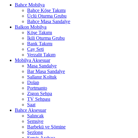
Bahçe Mobilya
Bahçe Köşe Takımı
Üçlü Oturma Grubu
Bahçe Masa Sandalye
Balkon Mobilya
Köşe Takımı
İkili Oturma Grubu
Bank Takımı
Çay Seti
Verzalit Takım
Mobilya Aksesuar
Masa Sandalye
Bar Masa Sandalye
Sallanır Koltuk
Dolap
Portmanto
Zigon Sehpa
TV Sehpası
Saat
Bahçe Aksesuar
Salıncak
Şemsiye
Barbekü ve Şömine
Şezlong
Servis Arabası