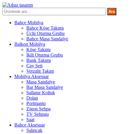
İçeriğe
atla
Ara:
Ara
Bahçe Mobilya
Bahçe Köşe Takımı
Üçlü Oturma Grubu
Bahçe Masa Sandalye
Balkon Mobilya
Köşe Takımı
İkili Oturma Grubu
Bank Takımı
Çay Seti
Verzalit Takım
Mobilya Aksesuar
Masa Sandalye
Bar Masa Sandalye
Sallanır Koltuk
Dolap
Portmanto
Zigon Sehpa
TV Sehpası
Saat
Bahçe Aksesuar
Salıncak