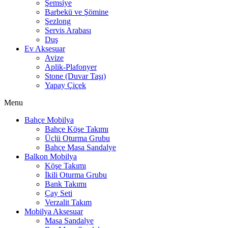
Şemsiye
Barbekü ve Şömine
Şezlong
Servis Arabası
Duş
Ev Aksesuar
Avize
Aplik-Plafonyer
Stone (Duvar Taşı)
Yapay Çiçek
Menu
Bahçe Mobilya
Bahçe Köşe Takımı
Üçlü Oturma Grubu
Bahçe Masa Sandalye
Balkon Mobilya
Köşe Takımı
İkili Oturma Grubu
Bank Takımı
Çay Seti
Verzalit Takım
Mobilya Aksesuar
Masa Sandalye