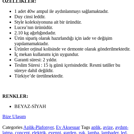
ÖZELLİKLER:
1 adet 40w ampul ile aydınlanmayı sağlamaktadır.
Duy cinsi leddir.
Style koleksiyonuna ait bir üründür.
Lucea’nın ürünüdür.
2.10 kg ağırlığındadır.
Ürün sipariş olarak hazırlandığı için iade ve değişim
yapılamamaktadır.
Ürünler orjinal kolisinde ve demonte olarak gönderilmektedir.
İç mekan kullanımı için uygundur.
Garanti süresi: 2 yıldır.
Teslim Süresi : 15 iş günü içerisindedir. Resmi tatiller bu
süreye dahil değildir.
Türkiye’de üretilmektedir.
RENKLER:
BEYAZ-SİYAH
Bize Ulaşım
Categories
Aplik-Plafonyer
,
Ev Aksesuar
Tags
aplik
,
avize
,
aydınt-
latma
,
concept
,
elektrik
,
evenni
,
garden
,
ışık
,
lamba
,
lambader
,
led
,