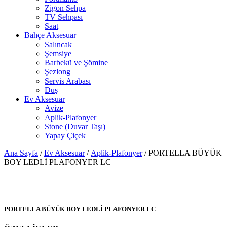
Zigon Sehpa
TV Sehpası
Saat
Bahçe Aksesuar
Salıncak
Şemsiye
Barbekü ve Şömine
Şezlong
Servis Arabası
Duş
Ev Aksesuar
Avize
Aplik-Plafonyer
Stone (Duvar Taşı)
Yapay Çiçek
Ana Sayfa
/
Ev Aksesuar
/
Aplik-Plafonyer
/ PORTELLA BÜYÜK
BOY LEDLİ PLAFONYER LC
PORTELLA BÜYÜK BOY LEDLİ PLAFONYER LC