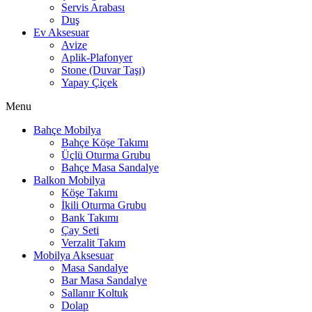
Servis Arabası
Duş
Ev Aksesuar
Avize
Aplik-Plafonyer
Stone (Duvar Taşı)
Yapay Çiçek
Menu
Bahçe Mobilya
Bahçe Köşe Takımı
Üçlü Oturma Grubu
Bahçe Masa Sandalye
Balkon Mobilya
Köşe Takımı
İkili Oturma Grubu
Bank Takımı
Çay Seti
Verzalit Takım
Mobilya Aksesuar
Masa Sandalye
Bar Masa Sandalye
Sallanır Koltuk
Dolap