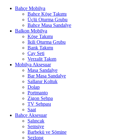
Bahçe Mobilya
Bahçe Köşe Takımı
Üçlü Oturma Grubu
Bahçe Masa Sandalye
Balkon Mobilya
Köşe Takımı
İkili Oturma Grubu
Bank Takımı
Çay Seti
Verzalit Takım
Mobilya Aksesuar
Masa Sandalye
Bar Masa Sandalye
Sallanır Koltuk
Dolap
Portmanto
Zigon Sehpa
TV Sehpası
Saat
Bahçe Aksesuar
Salıncak
Şemsiye
Barbekü ve Şömine
Şezlong