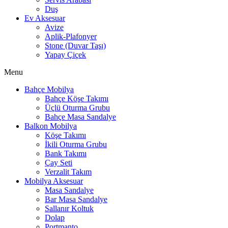
Duş
Ev Aksesuar
Avize
Aplik-Plafonyer
Stone (Duvar Taşı)
Yapay Çiçek
Menu
Bahçe Mobilya
Bahçe Köşe Takımı
Üçlü Oturma Grubu
Bahçe Masa Sandalye
Balkon Mobilya
Köşe Takımı
İkili Oturma Grubu
Bank Takımı
Çay Seti
Verzalit Takım
Mobilya Aksesuar
Masa Sandalye
Bar Masa Sandalye
Sallanır Koltuk
Dolap
Portmanto