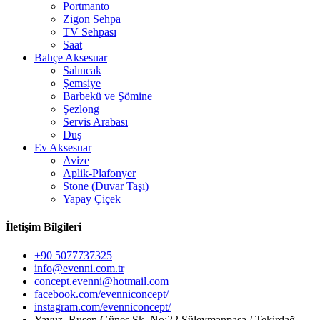
Portmanto
Zigon Sehpa
TV Sehpası
Saat
Bahçe Aksesuar
Salıncak
Şemsiye
Barbekü ve Şömine
Şezlong
Servis Arabası
Duş
Ev Aksesuar
Avize
Aplik-Plafonyer
Stone (Duvar Taşı)
Yapay Çiçek
İletişim Bilgileri
+90 5077737325
info@evenni.com.tr
concept.evenni@hotmail.com
facebook.com/evenniconcept/
instagram.com/evenniconcept/
Yavuz, Ruşen Güneş Sk. No:22 Süleymanpaşa / Tekirdağ