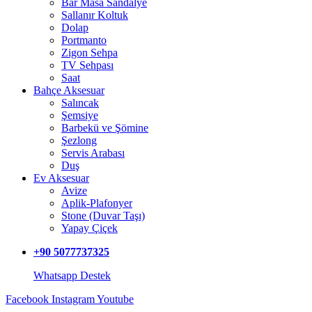
Bar Masa Sandalye
Sallanır Koltuk
Dolap
Portmanto
Zigon Sehpa
TV Sehpası
Saat
Bahçe Aksesuar
Salıncak
Şemsiye
Barbekü ve Şömine
Şezlong
Servis Arabası
Duş
Ev Aksesuar
Avize
Aplik-Plafonyer
Stone (Duvar Taşı)
Yapay Çiçek
+90 5077737325
Whatsapp Destek
Facebook
Instagram
Youtube