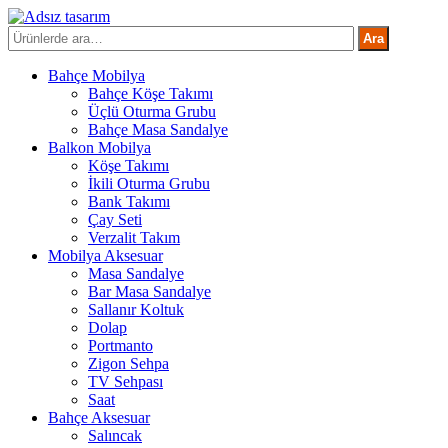
İçeriğe
atla
Ara:
Ara
Bahçe Mobilya
Bahçe Köşe Takımı
Üçlü Oturma Grubu
Bahçe Masa Sandalye
Balkon Mobilya
Köşe Takımı
İkili Oturma Grubu
Bank Takımı
Çay Seti
Verzalit Takım
Mobilya Aksesuar
Masa Sandalye
Bar Masa Sandalye
Sallanır Koltuk
Dolap
Portmanto
Zigon Sehpa
TV Sehpası
Saat
Bahçe Aksesuar
Salıncak