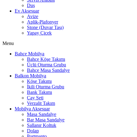
Duş
Ev Aksesuar
Avize
Aplik-Plafonyer
Stone (Duvar Taşı)
Yapay Çiçek
Menu
Bahçe Mobilya
Bahçe Köşe Takımı
Üçlü Oturma Grubu
Bahçe Masa Sandalye
Balkon Mobilya
Köşe Takımı
İkili Oturma Grubu
Bank Takımı
Çay Seti
Verzalit Takım
Mobilya Aksesuar
Masa Sandalye
Bar Masa Sandalye
Sallanır Koltuk
Dolap
Portmanto