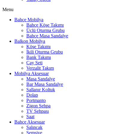
Menu
Bahçe Mobilya
Bahçe Köşe Takımı
Üçlü Oturma Grubu
Bahçe Masa Sandalye
Balkon Mobilya
Köşe Takımı
İkili Oturma Grubu
Bank Takımı
Çay Seti
Verzalit Takım
Mobilya Aksesuar
Masa Sandalye
Bar Masa Sandalye
Sallanır Koltuk
Dolap
Portmanto
Zigon Sehpa
TV Sehpası
Saat
Bahçe Aksesuar
Salıncak
Şemsiye