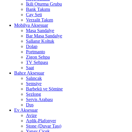
İkili Oturma Grubu
Bank Takımı
Çay Seti
Verzalit Takım
Mobilya Aksesuar
Masa Sandalye
Bar Masa Sandalye
Sallanır Koltuk
Dolap
Portmanto
Zigon Sehpa
TV Sehpası
Saat
Bahçe Aksesuar
Salıncak
Şemsiye
Barbekü ve Şömine
Şezlong
Servis Arabası
Duş
Ev Aksesuar
Avize
Aplik-Plafonyer
Stone (Duvar Taşı)
Yapay Çiçek