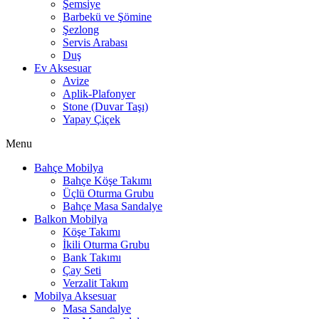
Şemsiye
Barbekü ve Şömine
Şezlong
Servis Arabası
Duş
Ev Aksesuar
Avize
Aplik-Plafonyer
Stone (Duvar Taşı)
Yapay Çiçek
Menu
Bahçe Mobilya
Bahçe Köşe Takımı
Üçlü Oturma Grubu
Bahçe Masa Sandalye
Balkon Mobilya
Köşe Takımı
İkili Oturma Grubu
Bank Takımı
Çay Seti
Verzalit Takım
Mobilya Aksesuar
Masa Sandalye