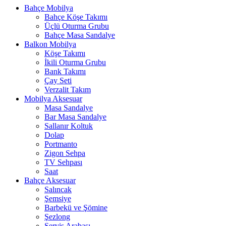
Bahçe Mobilya
Bahçe Köşe Takımı
Üçlü Oturma Grubu
Bahçe Masa Sandalye
Balkon Mobilya
Köşe Takımı
İkili Oturma Grubu
Bank Takımı
Çay Seti
Verzalit Takım
Mobilya Aksesuar
Masa Sandalye
Bar Masa Sandalye
Sallanır Koltuk
Dolap
Portmanto
Zigon Sehpa
TV Sehpası
Saat
Bahçe Aksesuar
Salıncak
Şemsiye
Barbekü ve Şömine
Şezlong
Servis Arabası