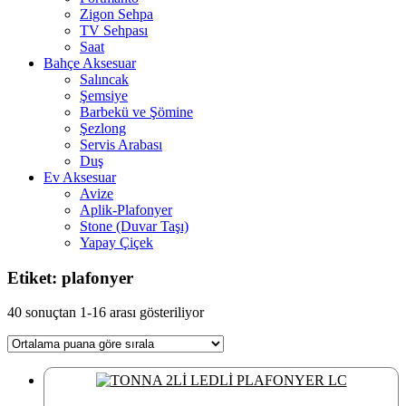
Zigon Sehpa
TV Sehpası
Saat
Bahçe Aksesuar
Salıncak
Şemsiye
Barbekü ve Şömine
Şezlong
Servis Arabası
Duş
Ev Aksesuar
Avize
Aplik-Plafonyer
Stone (Duvar Taşı)
Yapay Çiçek
Etiket: plafonyer
En
40 sonuçtan 1-16 arası gösteriliyor
çok
oy
alana
göre
sıralandı