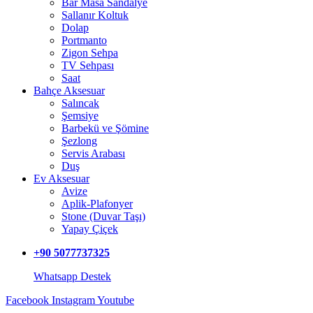
Bar Masa Sandalye
Sallanır Koltuk
Dolap
Portmanto
Zigon Sehpa
TV Sehpası
Saat
Bahçe Aksesuar
Salıncak
Şemsiye
Barbekü ve Şömine
Şezlong
Servis Arabası
Duş
Ev Aksesuar
Avize
Aplik-Plafonyer
Stone (Duvar Taşı)
Yapay Çiçek
+90 5077737325
Whatsapp Destek
Facebook
Instagram
Youtube