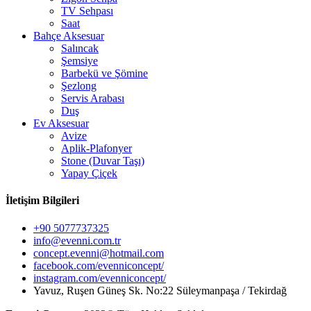
TV Sehpası
Saat
Bahçe Aksesuar
Salıncak
Şemsiye
Barbekü ve Şömine
Şezlong
Servis Arabası
Duş
Ev Aksesuar
Avize
Aplik-Plafonyer
Stone (Duvar Taşı)
Yapay Çiçek
İletişim Bilgileri
+90 5077737325
info@evenni.com.tr
concept.evenni@hotmail.com
facebook.com/evenniconcept/
instagram.com/evenniconcept/
Yavuz, Ruşen Güneş Sk. No:22 Süleymanpaşa / Tekirdağ