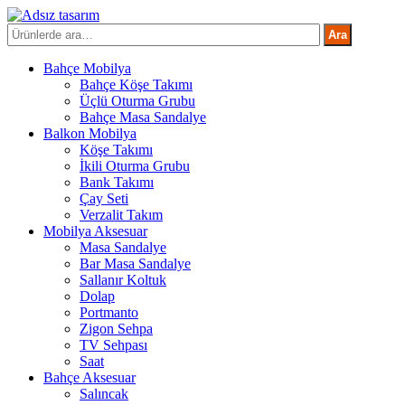
İçeriğe
atla
Ara:
Ara
Bahçe Mobilya
Bahçe Köşe Takımı
Üçlü Oturma Grubu
Bahçe Masa Sandalye
Balkon Mobilya
Köşe Takımı
İkili Oturma Grubu
Bank Takımı
Çay Seti
Verzalit Takım
Mobilya Aksesuar
Masa Sandalye
Bar Masa Sandalye
Sallanır Koltuk
Dolap
Portmanto
Zigon Sehpa
TV Sehpası
Saat
Bahçe Aksesuar
Salıncak