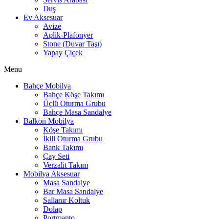
Duş
Ev Aksesuar
Avize
Aplik-Plafonyer
Stone (Duvar Taşı)
Yapay Çiçek
Menu
Bahçe Mobilya
Bahçe Köşe Takımı
Üçlü Oturma Grubu
Bahçe Masa Sandalye
Balkon Mobilya
Köşe Takımı
İkili Oturma Grubu
Bank Takımı
Çay Seti
Verzalit Takım
Mobilya Aksesuar
Masa Sandalye
Bar Masa Sandalye
Sallanır Koltuk
Dolap
Portmanto