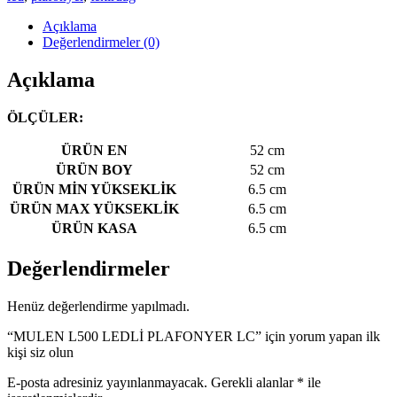
Açıklama
Değerlendirmeler (0)
Açıklama
ÖLÇÜLER:
ÜRÜN EN
52 cm
ÜRÜN BOY
52 cm
ÜRÜN MİN YÜKSEKLİK
6.5 cm
ÜRÜN MAX YÜKSEKLİK
6.5 cm
ÜRÜN KASA
6.5 cm
Değerlendirmeler
Henüz değerlendirme yapılmadı.
“MULEN L500 LEDLİ PLAFONYER LC” için yorum yapan ilk
kişi siz olun
E-posta adresiniz yayınlanmayacak.
Gerekli alanlar
*
ile