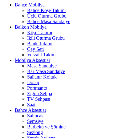
Bahçe Mobilya
Bahçe Köşe Takımı
Üçlü Oturma Grubu
Bahçe Masa Sandalye
Balkon Mobilya
Köşe Takımı
İkili Oturma Grubu
Bank Takımı
Çay Seti
Verzalit Takım
Mobilya Aksesuar
Masa Sandalye
Bar Masa Sandalye
Sallanır Koltuk
Dolap
Portmanto
Zigon Sehpa
TV Sehpası
Saat
Bahçe Aksesuar
Salıncak
Şemsiye
Barbekü ve Şömine
Şezlong
Servis Arabası