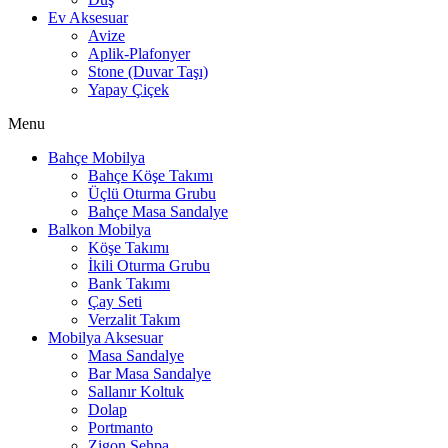
Ev Aksesuar
Avize
Aplik-Plafonyer
Stone (Duvar Taşı)
Yapay Çiçek
Menu
Bahçe Mobilya
Bahçe Köşe Takımı
Üçlü Oturma Grubu
Bahçe Masa Sandalye
Balkon Mobilya
Köşe Takımı
İkili Oturma Grubu
Bank Takımı
Çay Seti
Verzalit Takım
Mobilya Aksesuar
Masa Sandalye
Bar Masa Sandalye
Sallanır Koltuk
Dolap
Portmanto
Zigon Sehpa