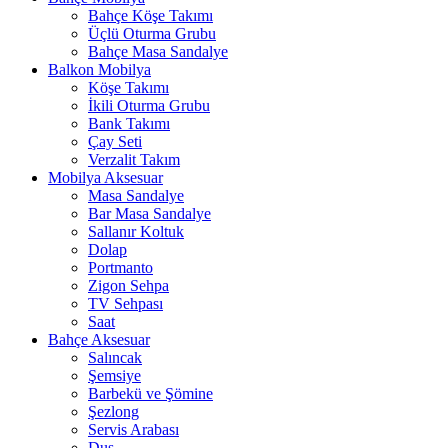
Bahçe Köşe Takımı
Üçlü Oturma Grubu
Bahçe Masa Sandalye
Balkon Mobilya
Köşe Takımı
İkili Oturma Grubu
Bank Takımı
Çay Seti
Verzalit Takım
Mobilya Aksesuar
Masa Sandalye
Bar Masa Sandalye
Sallanır Koltuk
Dolap
Portmanto
Zigon Sehpa
TV Sehpası
Saat
Bahçe Aksesuar
Salıncak
Şemsiye
Barbekü ve Şömine
Şezlong
Servis Arabası
Duş