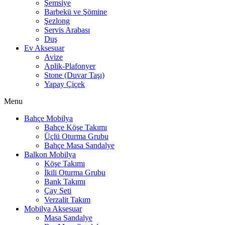
Şemsiye
Barbekü ve Şömine
Şezlong
Servis Arabası
Duş
Ev Aksesuar
Avize
Aplik-Plafonyer
Stone (Duvar Taşı)
Yapay Çiçek
Menu
Bahçe Mobilya
Bahçe Köşe Takımı
Üçlü Oturma Grubu
Bahçe Masa Sandalye
Balkon Mobilya
Köşe Takımı
İkili Oturma Grubu
Bank Takımı
Çay Seti
Verzalit Takım
Mobilya Aksesuar
Masa Sandalye