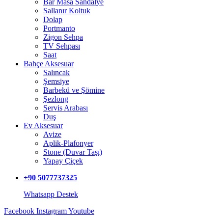
Bar Masa Sandalye
Sallanır Koltuk
Dolap
Portmanto
Zigon Sehpa
TV Sehpası
Saat
Bahçe Aksesuar
Salıncak
Şemsiye
Barbekü ve Şömine
Şezlong
Servis Arabası
Duş
Ev Aksesuar
Avize
Aplik-Plafonyer
Stone (Duvar Taşı)
Yapay Çiçek
+90 5077737325
Whatsapp Destek
Facebook
Instagram
Youtube