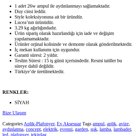
1 adet 26w ampul ile aydınlanmayı sağlamaktadır.
Duy cinsi leddir.
Style koleksiyonuna ait bir üründür.
Lucea’nın ürünüdür.
3.29 kg ağırlığındadır.
Ürün sipariş olarak hazırlandığı için iade ve değişim
yapılamamaktadır.
Ürünler orjinal kolisinde ve demonte olarak gönderilmektedir.
İç mekan kullanımı için uygundur.
Garanti süresi: 2 yıldır.
Teslim Süresi : 15 iş günü içerisindedir. Resmi tatiller bu
süreye dahil değildir.
Türkiye’de üretilmektedir.
RENKLER:
SİYAH
Bize Ulaşım
Categories
Aplik-Plafonyer
,
Ev Aksesuar
Tags
ampul
,
aplik
,
avize
,
aydınlatma
,
concept
,
elektrik
,
evenni
,
garden
,
ışık
,
lamba
,
lambader
,
led
,
plafonyer
,
tekirdag