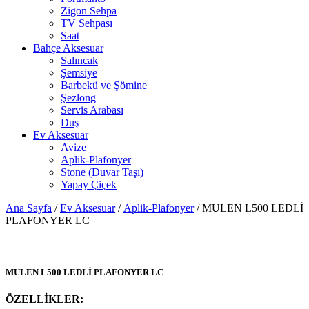
Zigon Sehpa
TV Sehpası
Saat
Bahçe Aksesuar
Salıncak
Şemsiye
Barbekü ve Şömine
Şezlong
Servis Arabası
Duş
Ev Aksesuar
Avize
Aplik-Plafonyer
Stone (Duvar Taşı)
Yapay Çiçek
Ana Sayfa
/
Ev Aksesuar
/
Aplik-Plafonyer
/ MULEN L500 LEDLİ
PLAFONYER LC
MULEN L500 LEDLİ PLAFONYER LC
ÖZELLİKLER: