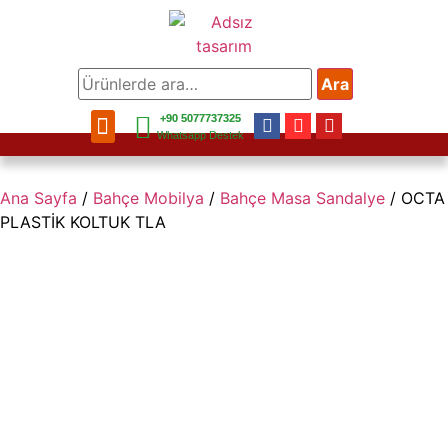
Ara
+90 5077737325
Bahçe Mobilya
Balkon Mobilya
Mobilya Aksesuar
Bahçe Aksesuar
Ev Aksesuar
Whatsapp Destek
Ana Sayfa
/
Bahçe Mobilya
/
Bahçe Masa Sandalye
/ OCTA
PLASTİK KOLTUK TLA