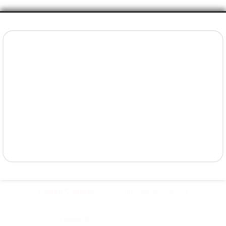
İletişim Bilgileri
+90 5077737325
info@evenni.com.tr
concept.evenni@hotmail.com
facebook.com/evenniconcept/
instagram.com/evenniconcept/
Yavuz, Ruşen Güneş Sk. No:22 Süleymanpaşa / Tekirdağ
Evenni Concept
2022© Tüm Hakları Saklıdır
Design By
Hayal@ Dijital Ajans