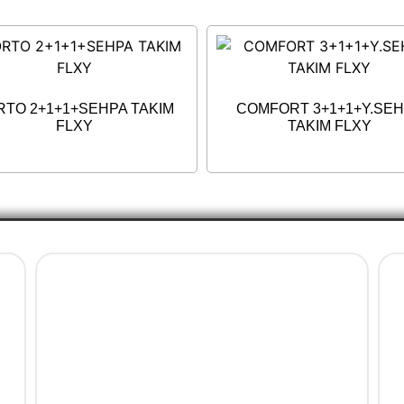
RTO 2+1+1+SEHPA TAKIM
COMFORT 3+1+1+Y.SE
FLXY
TAKIM FLXY
Ürün Gruplarımız
Bahçe Mobilya
Balkon Mobilya
Mobilya Aksesuar