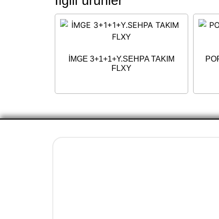
İlgili ürünler
İMGE 3+1+1+Y.SEHPA TAKIM
PO
FLXY
Yasal Bilgiler
İletişim ve Ulaşım Bilgileri
Mesafeli Satış Sözleşmesi