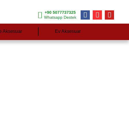
+90 5077737325
Whatsapp Destek
e Aksesuar
Ev Aksesuar