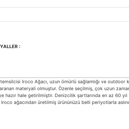
YALLER :
 temsilcisi Iroco Ağacı, uzun ömürlü sağlamlığı ve outdoor k
rın aranan materyali olmuştur. Özenle seçilmiş, çok uzun zam
 hazır hale getirilmiştir. Denizcilik şartlarında en az 60 y
. Iroco ağacından üretilmiş ürününüzü belli periyotlarla asl