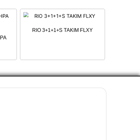
RIO 3+1+1+S TAKIM FLXY
HPA
İletişim Bilgileri
+90 5077737325
info@evenni.com.tr
concept.evenni@hotmail.com