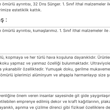
 ömürlü ayrıntısı, 32 Dns Sünger. 1. Sınıf ithal malzemeler i
imize estetiklik kattık.
ş :
ömürlü ayrıntısı, kumaşlarımız. 1. Sınıf ithal malzemeler il
çlü, kopmaya ve her türlü hava koşuluna dayanıklıdır. Ürünler
 koku yapmaz ve yanmaz özelliği bulunmaktadır. Ultraviyole ı
yca yıkanabilir özelliktedir. Yumuşak doku, gerilme mukaveme
n ömürlü iplerimizi alüminyum ve ahşapla harmanlayıp size ş
nliğine önem veren insanlar sayesinde git gide yaygınlaşır h
etilebilen emprenye edilmiş dekor ve kraft kağıtlarının, plak
ayanıklı, aşınma ve çizilme direnci gibi fiziksel özelliklere 