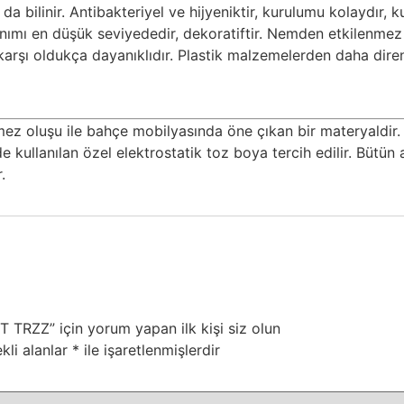
da bilinir. Antibakteriyel ve hijyeniktir, kurulumu kolaydır,
lınımı en düşük seviyededir, dekoratiftir. Nemden etkilenme
 karşı oldukça dayanıklıdır. Plastik malzemelerden daha direnç
mez oluşu ile bahçe mobilyasında öne çıkan bir materyaldir
de kullanılan özel elektrostatik toz boya tercih edilir. Bütün
.
ZZ” için yorum yapan ilk kişi siz olun
kli alanlar
*
ile işaretlenmişlerdir