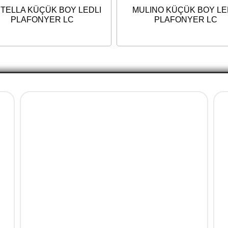
TELLA KÜÇÜK BOY LEDLI
MULINO KÜÇÜK BOY LE
PLAFONYER LC
PLAFONYER LC
Ürün Gruplarımız
Bahçe Mobilya
Balkon Mobilya
Mobilya Aksesuar
Bahçe Aksesuar
Ev Aksesuar