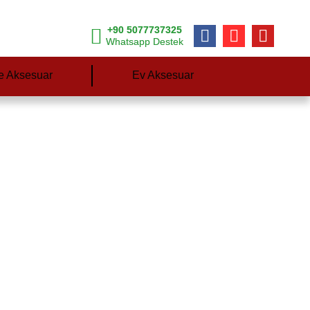
+90 5077737325
Whatsapp Destek
e Aksesuar
Ev Aksesuar