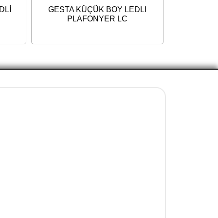
DLİ
GESTA KÜÇÜK BOY LEDLI
PLAFONYER LC
İletişim Bilgileri
+90 5077737325
info@evenni.com.tr
concept.evenni@hotmail.com
facebook.com/evenniconcept/
instagram.com/evenniconcept/