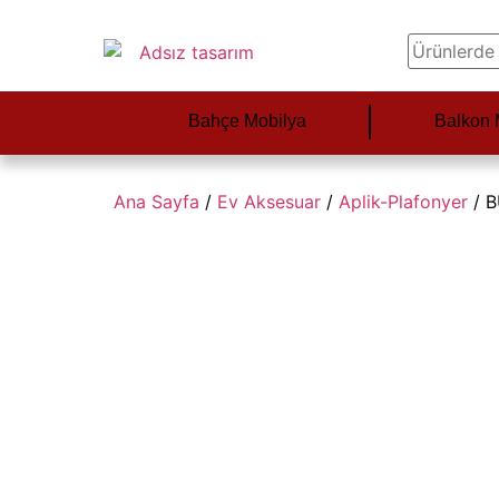
Bahçe Mobilya
Balkon 
Ana Sayfa
/
Ev Aksesuar
/
Aplik-Plafonyer
/ 