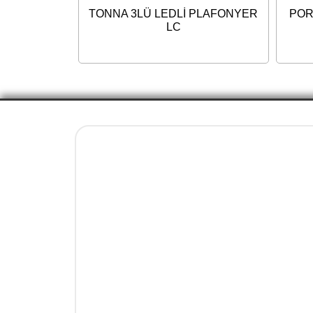
TONNA 3LÜ LEDLİ PLAFONYER
POR
LC
Yasal Bilgiler
İletişim ve Ulaşım Bilgileri
Mesafeli Satış Sözleşmesi
Kargo ve Teslimat
İptal ve İade Koşulları