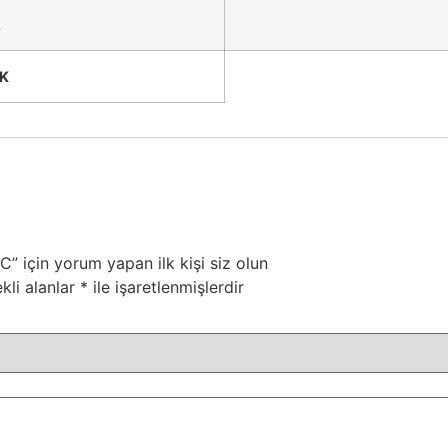
A
K
çin yorum yapan ilk kişi siz olun
kli alanlar
*
ile işaretlenmişlerdir