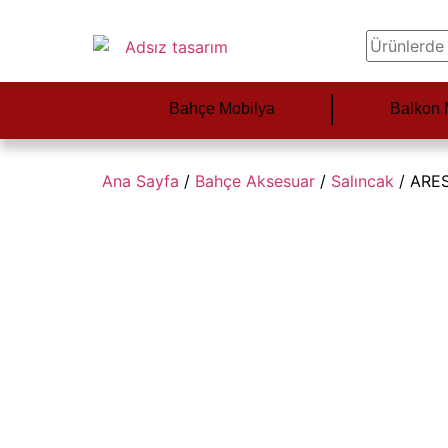
Bahçe Mobilya
Balkon 
Ana Sayfa
/
Bahçe Aksesuar
/
Salıncak
/ ARE