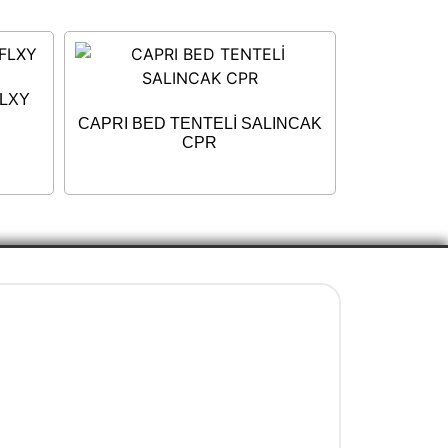
FLXY
CAPRI BED TENTELİ SALINCAK
CPR
İletişim Bilgileri
+90 5077737325
info@evenni.com.tr
concept.evenni@hotmail.com