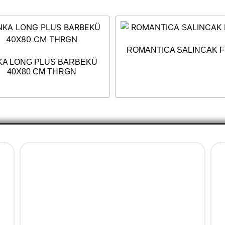
ROMANTICA SALINCAK 
KA LONG PLUS BARBEKÜ
40X80 CM THRGN
Ürün Gruplarımız
Bahçe Mobilya
Balkon Mobilya
Mobilya Aksesuar