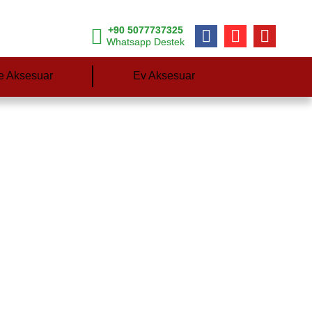
+90 5077737325
Whatsapp Destek
e Aksesuar
Ev Aksesuar