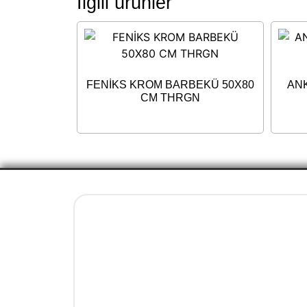
İlgili ürünler
FENİKS KROM BARBEKÜ 50X80
AN
CM THRGN
Yasal Bilgiler
İletişim ve Ulaşım Bilgileri
Mesafeli Satış Sözleşmesi