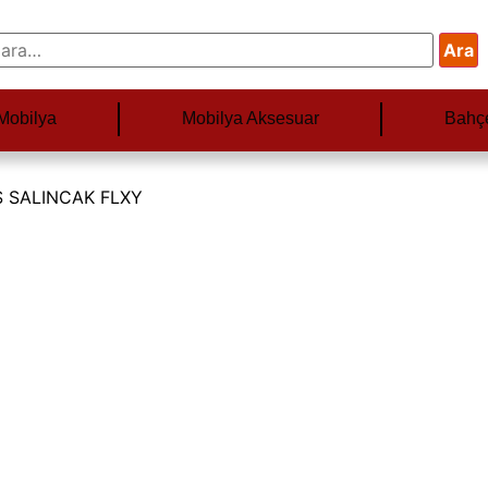
Ara
Mobilya
Mobilya Aksesuar
Bahç
S SALINCAK FLXY