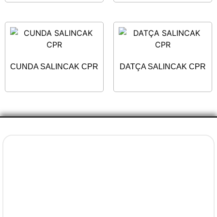
CUNDA SALINCAK CPR
DATÇA SALINCAK CPR
İletişim Bilgileri
+90 5077737325
info@evenni.com.tr
concept.evenni@hotmail.com
facebook.com/evenniconcept/