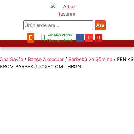
Ara
+90 5077737325
Bahçe Mobilya
Balkon Mobilya
Mobilya Aksesuar
Bahçe Aksesuar
Ev Aksesuar
Whatsapp Destek
Ana Sayfa
/
Bahçe Aksesuar
/
Barbekü ve Şömine
/ FENİKS
KROM BARBEKÜ 50X80 CM THRGN