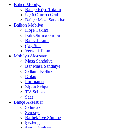
Bahçe Mobilya
Bahçe Köşe Takımı
Üçlü Oturma Grubu
Bahçe Masa Sandalye
Balkon Mobilya
Köşe Takımı
İkili Oturma Grubu
Bank Takımı
Çay Seti
Verzalit Takım
Mobilya Aksesuar
Masa Sandalye
Bar Masa Sandalye
Sallanır Koltuk
Dolap
Portmanto
Zigon Sehpa
TV Sehpası
Saat
Bahçe Aksesuar
Salıncak
Şemsiye
Barbekü ve Şömine
Şezlong
Servis Arabası