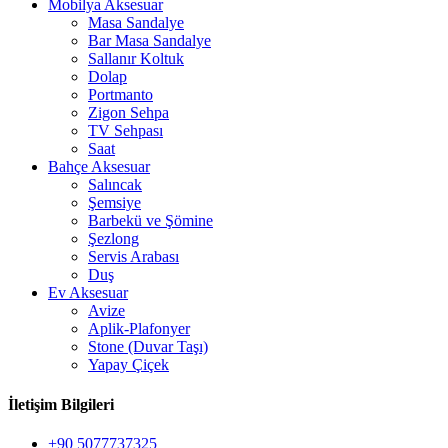
Mobilya Aksesuar
Masa Sandalye
Bar Masa Sandalye
Sallanır Koltuk
Dolap
Portmanto
Zigon Sehpa
TV Sehpası
Saat
Bahçe Aksesuar
Salıncak
Şemsiye
Barbekü ve Şömine
Şezlong
Servis Arabası
Duş
Ev Aksesuar
Avize
Aplik-Plafonyer
Stone (Duvar Taşı)
Yapay Çiçek
İletişim Bilgileri
+90 5077737325