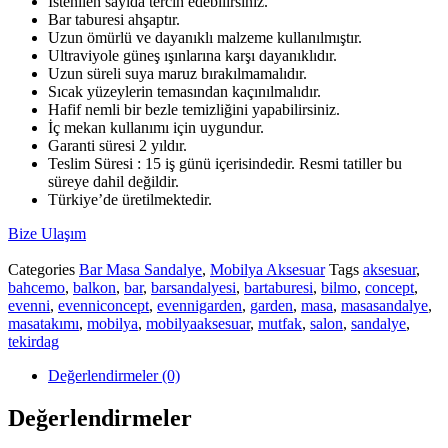
İstenilen sayıda tercih edebilirsiniz.
Bar taburesi ahşaptır.
Uzun ömürlü ve dayanıklı malzeme kullanılmıştır.
Ultraviyole güneş ışınlarına karşı dayanıklıdır.
Uzun süreli suya maruz bırakılmamalıdır.
Sıcak yüzeylerin temasından kaçınılmalıdır.
Hafif nemli bir bezle temizliğini yapabilirsiniz.
İç mekan kullanımı için uygundur.
Garanti süresi 2 yıldır.
Teslim Süresi : 15 iş günü içerisindedir. Resmi tatiller bu
süreye dahil değildir.
Türkiye’de üretilmektedir.
Bize Ulaşım
Categories
Bar Masa Sandalye
,
Mobilya Aksesuar
Tags
aksesuar
,
bahcemo
,
balkon
,
bar
,
barsandalyesi
,
bartaburesi
,
bilmo
,
concept
,
evenni
,
evenniconcept
,
evennigarden
,
garden
,
masa
,
masasandalye
,
masatakımı
,
mobilya
,
mobilyaaksesuar
,
mutfak
,
salon
,
sandalye
,
tekirdag
Değerlendirmeler (0)
Değerlendirmeler