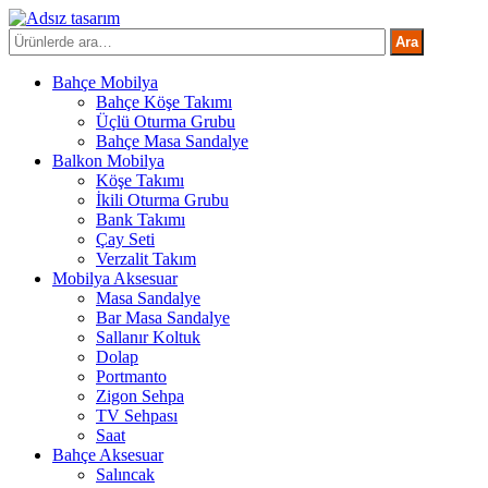
İçeriğe
atla
Ara:
Ara
Bahçe Mobilya
Bahçe Köşe Takımı
Üçlü Oturma Grubu
Bahçe Masa Sandalye
Balkon Mobilya
Köşe Takımı
İkili Oturma Grubu
Bank Takımı
Çay Seti
Verzalit Takım
Mobilya Aksesuar
Masa Sandalye
Bar Masa Sandalye
Sallanır Koltuk
Dolap
Portmanto
Zigon Sehpa
TV Sehpası
Saat
Bahçe Aksesuar
Salıncak