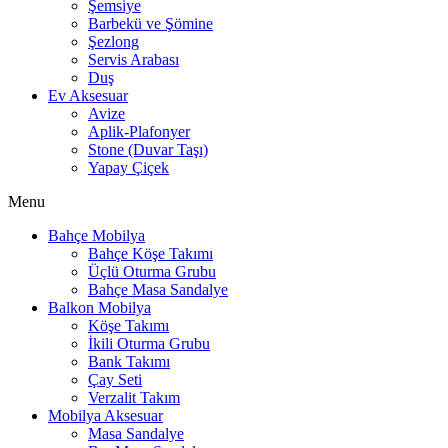
Şemsiye
Barbekü ve Şömine
Şezlong
Servis Arabası
Duş
Ev Aksesuar
Avize
Aplik-Plafonyer
Stone (Duvar Taşı)
Yapay Çiçek
Menu
Bahçe Mobilya
Bahçe Köşe Takımı
Üçlü Oturma Grubu
Bahçe Masa Sandalye
Balkon Mobilya
Köşe Takımı
İkili Oturma Grubu
Bank Takımı
Çay Seti
Verzalit Takım
Mobilya Aksesuar
Masa Sandalye