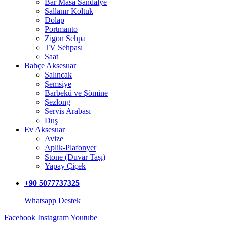
Bar Masa Sandalye
Sallanır Koltuk
Dolap
Portmanto
Zigon Sehpa
TV Sehpası
Saat
Bahçe Aksesuar
Salıncak
Şemsiye
Barbekü ve Şömine
Şezlong
Servis Arabası
Duş
Ev Aksesuar
Avize
Aplik-Plafonyer
Stone (Duvar Taşı)
Yapay Çiçek
+90 5077737325
Whatsapp Destek
Facebook
Instagram
Youtube