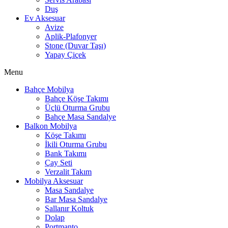
Duş
Ev Aksesuar
Avize
Aplik-Plafonyer
Stone (Duvar Taşı)
Yapay Çiçek
Menu
Bahçe Mobilya
Bahçe Köşe Takımı
Üçlü Oturma Grubu
Bahçe Masa Sandalye
Balkon Mobilya
Köşe Takımı
İkili Oturma Grubu
Bank Takımı
Çay Seti
Verzalit Takım
Mobilya Aksesuar
Masa Sandalye
Bar Masa Sandalye
Sallanır Koltuk
Dolap
Portmanto