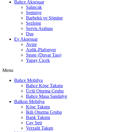
Bahçe Aksesuar
Salıncak
Şemsiye
Barbekü ve Şömine
Şezlong
Servis Arabası
Duş
Ev Aksesuar
Avize
Aplik-Plafonyer
Stone (Duvar Taşı)
Yapay Çiçek
Menu
Bahçe Mobilya
Bahçe Köşe Takımı
Üçlü Oturma Grubu
Bahçe Masa Sandalye
Balkon Mobilya
Köşe Takımı
İkili Oturma Grubu
Bank Takımı
Çay Seti
Verzalit Takım