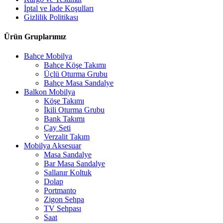
İptal ve İade Koşulları
Gizlilik Politikası
Ürün Gruplarımız
Bahçe Mobilya
Bahçe Köşe Takımı
Üçlü Oturma Grubu
Bahçe Masa Sandalye
Balkon Mobilya
Köşe Takımı
İkili Oturma Grubu
Bank Takımı
Çay Seti
Verzalit Takım
Mobilya Aksesuar
Masa Sandalye
Bar Masa Sandalye
Sallanır Koltuk
Dolap
Portmanto
Zigon Sehpa
TV Sehpası
Saat