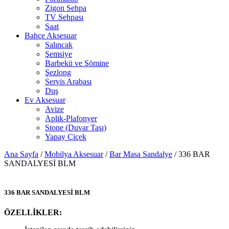
Zigon Sehpa
TV Sehpası
Saat
Bahçe Aksesuar
Salıncak
Şemsiye
Barbekü ve Şömine
Şezlong
Servis Arabası
Duş
Ev Aksesuar
Avize
Aplik-Plafonyer
Stone (Duvar Taşı)
Yapay Çiçek
Ana Sayfa
/
Mobilya Aksesuar
/
Bar Masa Sandalye
/ 336 BAR
SANDALYESİ BLM
336 BAR SANDALYESİ BLM
ÖZELLİKLER: