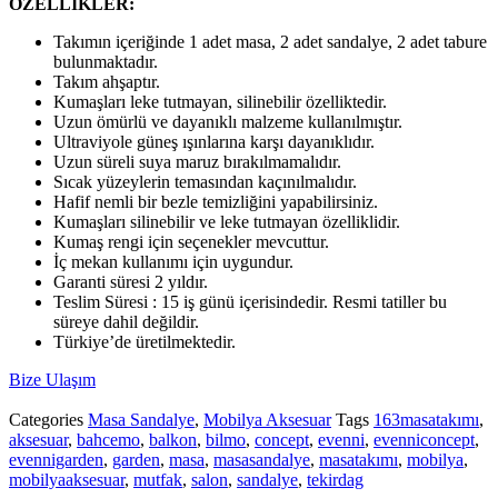
ÖZELLİKLER:
Takımın içeriğinde 1 adet masa, 2 adet sandalye, 2 adet tabure
bulunmaktadır.
Takım ahşaptır.
Kumaşları leke tutmayan, silinebilir özelliktedir.
Uzun ömürlü ve dayanıklı malzeme kullanılmıştır.
Ultraviyole güneş ışınlarına karşı dayanıklıdır.
Uzun süreli suya maruz bırakılmamalıdır.
Sıcak yüzeylerin temasından kaçınılmalıdır.
Hafif nemli bir bezle temizliğini yapabilirsiniz.
Kumaşları silinebilir ve leke tutmayan özelliklidir.
Kumaş rengi için seçenekler mevcuttur.
İç mekan kullanımı için uygundur.
Garanti süresi 2 yıldır.
Teslim Süresi : 15 iş günü içerisindedir. Resmi tatiller bu
süreye dahil değildir.
Türkiye’de üretilmektedir.
Bize Ulaşım
Categories
Masa Sandalye
,
Mobilya Aksesuar
Tags
163masatakımı
,
aksesuar
,
bahcemo
,
balkon
,
bilmo
,
concept
,
evenni
,
evenniconcept
,
evennigarden
,
garden
,
masa
,
masasandalye
,
masatakımı
,
mobilya
,
mobilyaaksesuar
,
mutfak
,
salon
,
sandalye
,
tekirdag