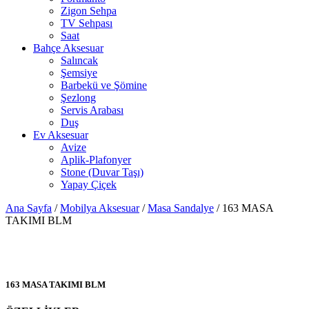
Zigon Sehpa
TV Sehpası
Saat
Bahçe Aksesuar
Salıncak
Şemsiye
Barbekü ve Şömine
Şezlong
Servis Arabası
Duş
Ev Aksesuar
Avize
Aplik-Plafonyer
Stone (Duvar Taşı)
Yapay Çiçek
Ana Sayfa
/
Mobilya Aksesuar
/
Masa Sandalye
/ 163 MASA
TAKIMI BLM
163 MASA TAKIMI BLM