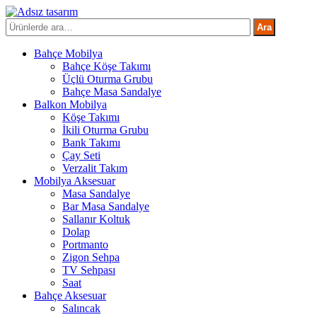
İçeriğe
atla
Ara:
Ara
Bahçe Mobilya
Bahçe Köşe Takımı
Üçlü Oturma Grubu
Bahçe Masa Sandalye
Balkon Mobilya
Köşe Takımı
İkili Oturma Grubu
Bank Takımı
Çay Seti
Verzalit Takım
Mobilya Aksesuar
Masa Sandalye
Bar Masa Sandalye
Sallanır Koltuk
Dolap
Portmanto
Zigon Sehpa
TV Sehpası
Saat
Bahçe Aksesuar
Salıncak