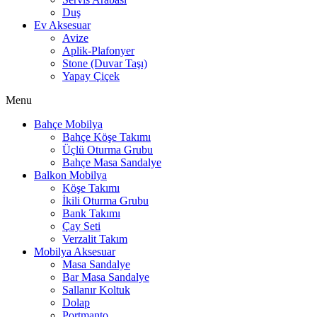
Duş
Ev Aksesuar
Avize
Aplik-Plafonyer
Stone (Duvar Taşı)
Yapay Çiçek
Menu
Bahçe Mobilya
Bahçe Köşe Takımı
Üçlü Oturma Grubu
Bahçe Masa Sandalye
Balkon Mobilya
Köşe Takımı
İkili Oturma Grubu
Bank Takımı
Çay Seti
Verzalit Takım
Mobilya Aksesuar
Masa Sandalye
Bar Masa Sandalye
Sallanır Koltuk
Dolap
Portmanto