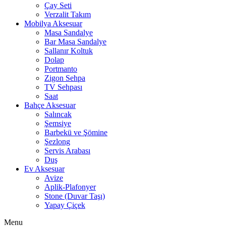
Çay Seti
Verzalit Takım
Mobilya Aksesuar
Masa Sandalye
Bar Masa Sandalye
Sallanır Koltuk
Dolap
Portmanto
Zigon Sehpa
TV Sehpası
Saat
Bahçe Aksesuar
Salıncak
Şemsiye
Barbekü ve Şömine
Şezlong
Servis Arabası
Duş
Ev Aksesuar
Avize
Aplik-Plafonyer
Stone (Duvar Taşı)
Yapay Çiçek
Menu