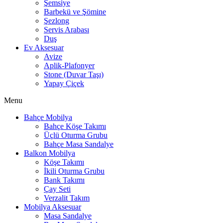
Şemsiye
Barbekü ve Şömine
Şezlong
Servis Arabası
Duş
Ev Aksesuar
Avize
Aplik-Plafonyer
Stone (Duvar Taşı)
Yapay Çiçek
Menu
Bahçe Mobilya
Bahçe Köşe Takımı
Üçlü Oturma Grubu
Bahçe Masa Sandalye
Balkon Mobilya
Köşe Takımı
İkili Oturma Grubu
Bank Takımı
Çay Seti
Verzalit Takım
Mobilya Aksesuar
Masa Sandalye