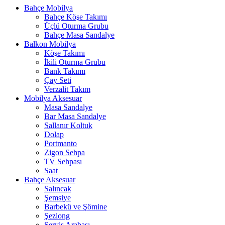
Bahçe Mobilya
Bahçe Köşe Takımı
Üçlü Oturma Grubu
Bahçe Masa Sandalye
Balkon Mobilya
Köşe Takımı
İkili Oturma Grubu
Bank Takımı
Çay Seti
Verzalit Takım
Mobilya Aksesuar
Masa Sandalye
Bar Masa Sandalye
Sallanır Koltuk
Dolap
Portmanto
Zigon Sehpa
TV Sehpası
Saat
Bahçe Aksesuar
Salıncak
Şemsiye
Barbekü ve Şömine
Şezlong
Servis Arabası