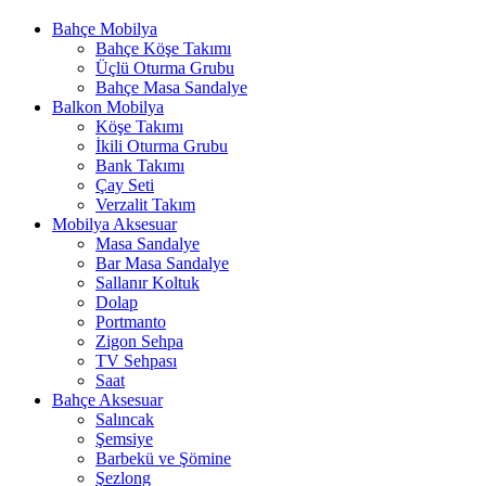
Bahçe Mobilya
Bahçe Köşe Takımı
Üçlü Oturma Grubu
Bahçe Masa Sandalye
Balkon Mobilya
Köşe Takımı
İkili Oturma Grubu
Bank Takımı
Çay Seti
Verzalit Takım
Mobilya Aksesuar
Masa Sandalye
Bar Masa Sandalye
Sallanır Koltuk
Dolap
Portmanto
Zigon Sehpa
TV Sehpası
Saat
Bahçe Aksesuar
Salıncak
Şemsiye
Barbekü ve Şömine
Şezlong