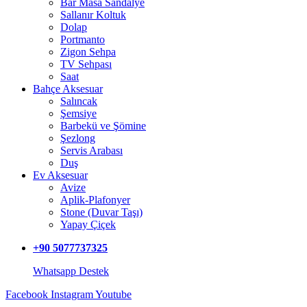
Bar Masa Sandalye
Sallanır Koltuk
Dolap
Portmanto
Zigon Sehpa
TV Sehpası
Saat
Bahçe Aksesuar
Salıncak
Şemsiye
Barbekü ve Şömine
Şezlong
Servis Arabası
Duş
Ev Aksesuar
Avize
Aplik-Plafonyer
Stone (Duvar Taşı)
Yapay Çiçek
+90 5077737325
Whatsapp Destek
Facebook
Instagram
Youtube