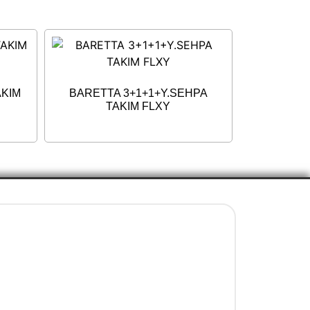
AKIM
BARETTA 3+1+1+Y.SEHPA
TAKIM FLXY
İletişim Bilgileri
+90 5077737325
info@evenni.com.tr
concept.evenni@hotmail.com