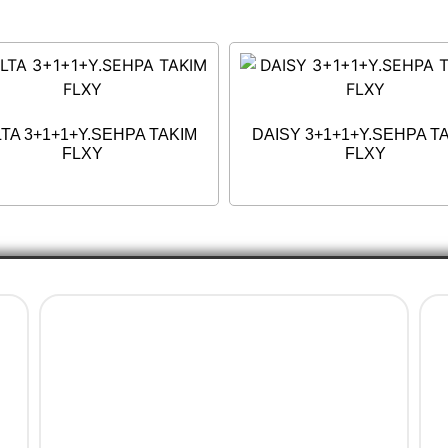
TA 3+1+1+Y.SEHPA TAKIM
DAISY 3+1+1+Y.SEHPA T
FLXY
FLXY
Ürün Gruplarımız
Bahçe Mobilya
Balkon Mobilya