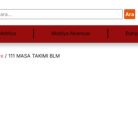
Ara
Mobilya
Mobilya Aksesuar
Bahç
ye
/ 111 MASA TAKIMI BLM