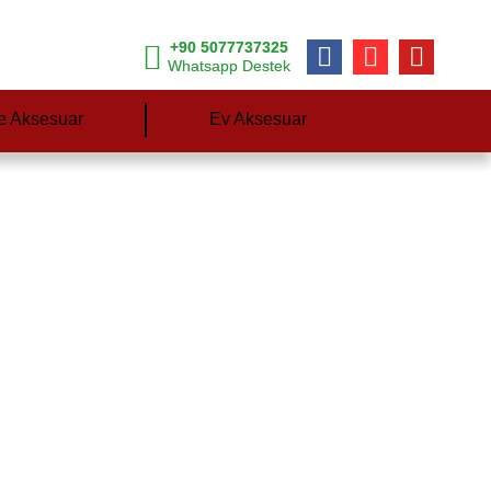
+90 5077737325
Whatsapp Destek
e Aksesuar
Ev Aksesuar