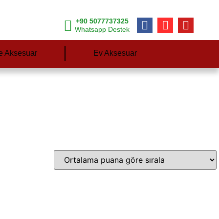
+90 5077737325
Whatsapp Destek
e Aksesuar
Ev Aksesuar