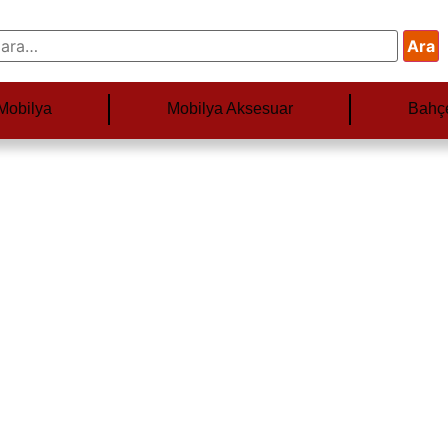
Ara
Mobilya
Mobilya Aksesuar
Bahç