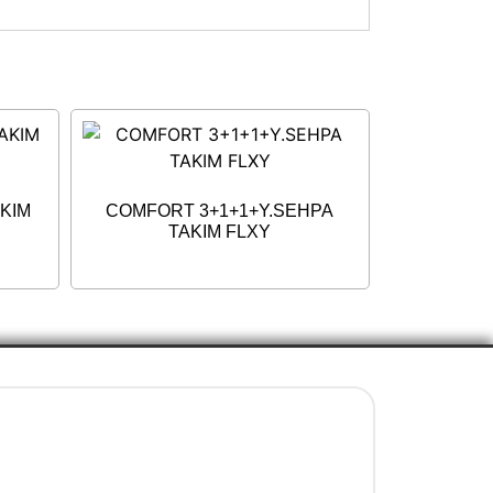
KIM
COMFORT 3+1+1+Y.SEHPA
TAKIM FLXY
İletişim Bilgileri
+90 5077737325