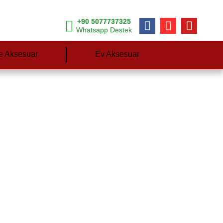
+90 5077737325
Whatsapp Destek
e Aksesuar
Ev Aksesuar