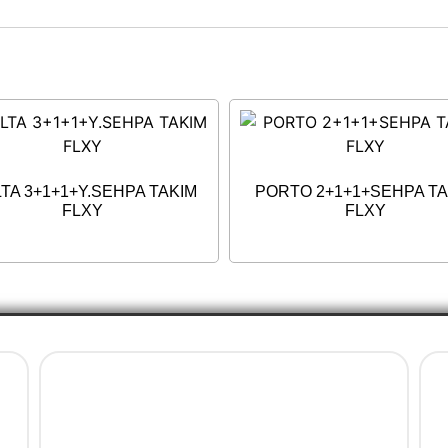
TA 3+1+1+Y.SEHPA TAKIM
PORTO 2+1+1+SEHPA TA
FLXY
FLXY
Ürün Gruplarımız
Bahçe Mobilya