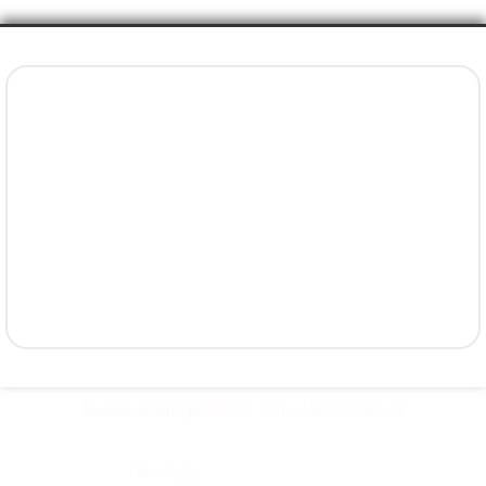
İletişim Bilgileri
+90 5077737325
info@evenni.com.tr
concept.evenni@hotmail.com
facebook.com/evenniconcept/
instagram.com/evenniconcept/
Yavuz, Ruşen Güneş Sk. No:22 Süleymanpaşa / Tekirdağ
Evenni Concept
2022© Tüm Hakları Saklıdır
Design By
Hayal@ Dijital Ajans