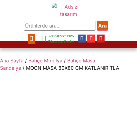
Ara
+90 5077737325
Bahçe Mobilya
Balkon Mobilya
Mobilya Aksesuar
Bahçe Aksesuar
Ev Aksesuar
Whatsapp Destek
Ana Sayfa
/
Bahçe Mobilya
/
Bahçe Masa
Sandalye
/ MOON MASA 80X80 CM KATLANIR TLA