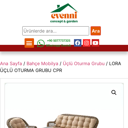
Ara
+90 5077737325
Whatsapp Destek
Ana Sayfa
/
Bahçe Mobilya
/
Üçlü Oturma Grubu
/ LORA
ÜÇLÜ OTURMA GRUBU CPR