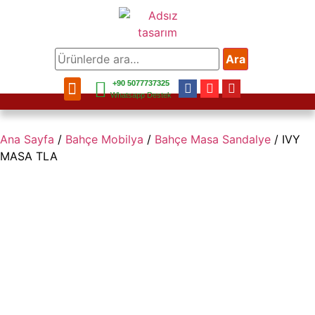
Ara
+90 5077737325
Bahçe Mobilya
Balkon Mobilya
Mobilya Aksesuar
Bahçe Aksesuar
Ev Aksesuar
Whatsapp Destek
Ana Sayfa
/
Bahçe Mobilya
/
Bahçe Masa Sandalye
/ IVY
MASA TLA