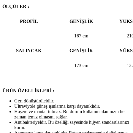
ÖLÇÜLER :
PROFİL
GENİŞLİK
YÜKS
167 cm
21
SALINCAK
GENİŞLİK
YÜKS
173 cm
12
ÜRÜN ÖZELLİKLERİ :
Geri dönüştürülebilir.
Ultraviyole güneş ışınlarına karşı dayanıklıdır.
Haşere ve mantar tutmaz. Bu durum kullanım alanınızın her
zaman temiz olmasını sağlar.
Antibakteriyeldir. Bu özelliği sayesinde hijyen standartlarınızı
korur.
Aşınmaya karşı dayanıklıdır. Rattan malzemenin doğal yapısı