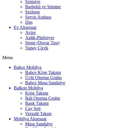
Şemsiye
Barbekü ve Şömine
Şezlong
Servis Arabası
Duş
Ev Aksesuar
Avize
Aplik-Plafonyer
Stone (Duvar Taşı)
Yapay Çiçek
Menu
Bahçe Mobilya
Bahçe Köşe Takımı
Üçlü Oturma Grubu
Bahçe Masa Sandalye
Balkon Mobilya
Köşe Takımı
İkili Oturma Grubu
Bank Takımı
Çay Seti
Verzalit Takım
Mobilya Aksesuar
Masa Sandalye