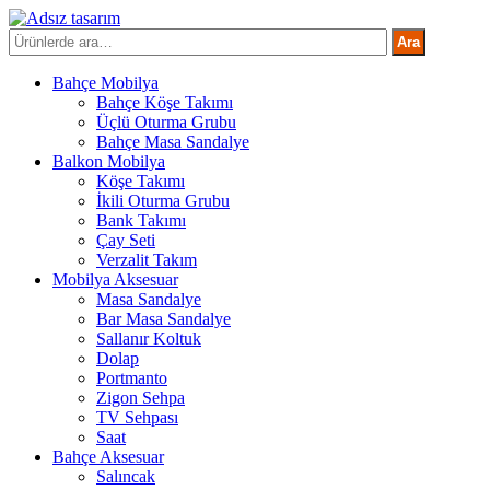
İçeriğe
atla
Ara:
Ara
Bahçe Mobilya
Bahçe Köşe Takımı
Üçlü Oturma Grubu
Bahçe Masa Sandalye
Balkon Mobilya
Köşe Takımı
İkili Oturma Grubu
Bank Takımı
Çay Seti
Verzalit Takım
Mobilya Aksesuar
Masa Sandalye
Bar Masa Sandalye
Sallanır Koltuk
Dolap
Portmanto
Zigon Sehpa
TV Sehpası
Saat
Bahçe Aksesuar
Salıncak