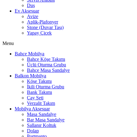
Duş
Ev Aksesuar
Avize
Aplik-Plafonyer
Stone (Duvar Taşı)
Yapay Çiçek
Menu
Bahçe Mobilya
Bahçe Köşe Takımı
Üçlü Oturma Grubu
Bahçe Masa Sandalye
Balkon Mobilya
Köşe Takımı
İkili Oturma Grubu
Bank Takımı
Çay Seti
Verzalit Takım
Mobilya Aksesuar
Masa Sandalye
Bar Masa Sandalye
Sallanır Koltuk
Dolap
Portmanto