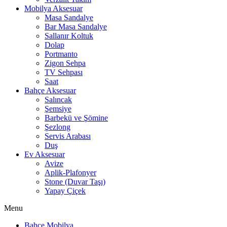
Mobilya Aksesuar
Masa Sandalye
Bar Masa Sandalye
Sallanır Koltuk
Dolap
Portmanto
Zigon Sehpa
TV Sehpası
Saat
Bahçe Aksesuar
Salıncak
Şemsiye
Barbekü ve Şömine
Şezlong
Servis Arabası
Duş
Ev Aksesuar
Avize
Aplik-Plafonyer
Stone (Duvar Taşı)
Yapay Çiçek
Menu
Bahçe Mobilya