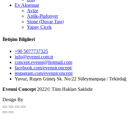
Ev Aksesuar
Avize
Aplik-Plafonyer
Stone (Duvar Taşı)
Yapay Çiçek
İletişim Bilgileri
+90 5077737325
info@evenni.com.tr
concept.evenni@hotmail.com
facebook.com/evenniconcept/
instagram.com/evenniconcept/
Yavuz, Ruşen Güneş Sk. No:22 Süleymanpaşa / Tekirdağ
Evenni Concept
2022© Tüm Hakları Saklıdır
Design By
Hayal@ Dijital Ajans