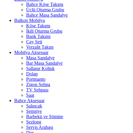
Bahçe Köşe Takımı
Üçlü Oturma Grubu
Bahçe Masa Sandalye
Balkon Mobilya
Köşe Takımı
İkili Oturma Grubu
Bank Takımı
Çay Seti
Verzalit Takım
Mobilya Aksesuar
Masa Sandalye
Bar Masa Sandalye
Sallanır Koltuk
Dolap
Portmanto
Zigon Sehpa
TV Sehpası
Saat
Bahçe Aksesuar
Salıncak
Şemsiye
Barbekü ve Şömine
Şezlong
Servis Arabası
Duş