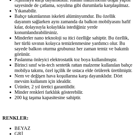
sayesinde de çatlama, soyulma gibi durumlarla karşılaşılmaz.
Yıkanabilir.
Bahçe takımlarının iskeleti alüminyumdur. Bu özellik
dayanım sağlarken aynı zamanda da balkon mobilyasını hafif
kılar, dolayısıyla kolaylıkla istediğiniz yerde
konumlandırabilirsiniz.
Minderler nano teknoloji su itici özelliğe sahiptir. Bu özellik,
her türlü sıvının kolayca temizlenmesine yardımcı olur. Bu
sayede balkon oturma grubunuz her zaman temiz ve bakımlı
görünür.
Paslanma önleyici elektrostatik toz boya kullanılmıştır.
Birinci sınıf win-tech sentetik rattan malzeme kullanılan bahçe
mobilya takımı, özel işçilik ile ustaca elde örülerek üretilmiştir.
Nem ve değişen hava koşullarına karşı dayanıklıdır. Dört
mevsim kullanım için idealdir.
Ürünler, 2 yıl üretici garantilidir.
Minder renkleri farklılık gösterebilir.
200 kg taşıma kapasitesine sahiptir.
RENKLER:
BEYAZ
GRİ