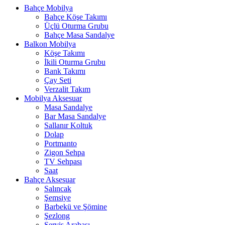
Bahçe Mobilya
Bahçe Köşe Takımı
Üçlü Oturma Grubu
Bahçe Masa Sandalye
Balkon Mobilya
Köşe Takımı
İkili Oturma Grubu
Bank Takımı
Çay Seti
Verzalit Takım
Mobilya Aksesuar
Masa Sandalye
Bar Masa Sandalye
Sallanır Koltuk
Dolap
Portmanto
Zigon Sehpa
TV Sehpası
Saat
Bahçe Aksesuar
Salıncak
Şemsiye
Barbekü ve Şömine
Şezlong
Servis Arabası