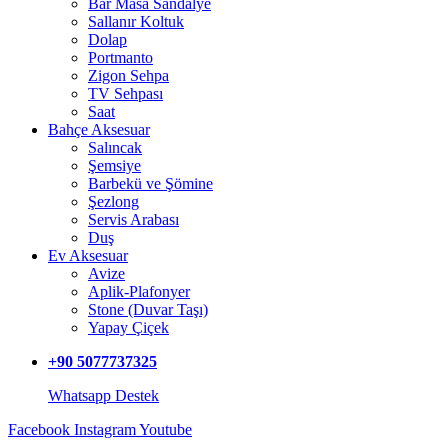
Bar Masa Sandalye
Sallanır Koltuk
Dolap
Portmanto
Zigon Sehpa
TV Sehpası
Saat
Bahçe Aksesuar
Salıncak
Şemsiye
Barbekü ve Şömine
Şezlong
Servis Arabası
Duş
Ev Aksesuar
Avize
Aplik-Plafonyer
Stone (Duvar Taşı)
Yapay Çiçek
+90 5077737325
Whatsapp Destek
Facebook
Instagram
Youtube