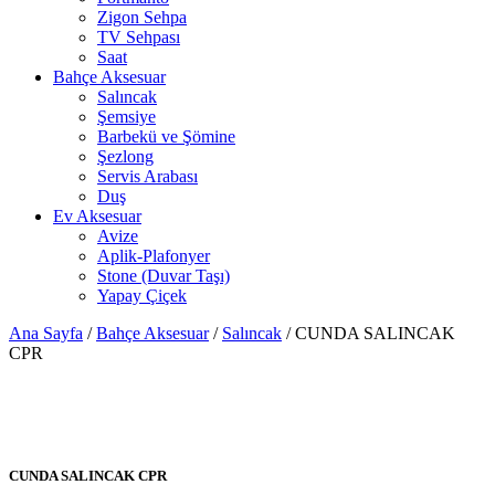
Zigon Sehpa
TV Sehpası
Saat
Bahçe Aksesuar
Salıncak
Şemsiye
Barbekü ve Şömine
Şezlong
Servis Arabası
Duş
Ev Aksesuar
Avize
Aplik-Plafonyer
Stone (Duvar Taşı)
Yapay Çiçek
Ana Sayfa
/
Bahçe Aksesuar
/
Salıncak
/ CUNDA SALINCAK
CPR
CUNDA SALINCAK CPR