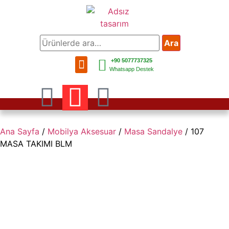
Ara
+90 5077737325
Bahçe Mobilya
Balkon Mobilya
Mobilya Aksesuar
Bahçe Aksesuar
Ev Aksesuar
Whatsapp Destek
Ana Sayfa
/
Mobilya Aksesuar
/
Masa Sandalye
/ 107
MASA TAKIMI BLM