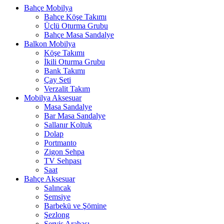
Bahçe Mobilya
Bahçe Köşe Takımı
Üçlü Oturma Grubu
Bahçe Masa Sandalye
Balkon Mobilya
Köşe Takımı
İkili Oturma Grubu
Bank Takımı
Çay Seti
Verzalit Takım
Mobilya Aksesuar
Masa Sandalye
Bar Masa Sandalye
Sallanır Koltuk
Dolap
Portmanto
Zigon Sehpa
TV Sehpası
Saat
Bahçe Aksesuar
Salıncak
Şemsiye
Barbekü ve Şömine
Şezlong
Servis Arabası