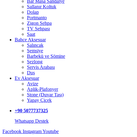
Bar Masa Sandalye
Sallanır Koltuk
Dolap
Portmanto
Zigon Sehpa
TV Sehpası
Saat
Bahçe Aksesuar
Salıncak
Şemsiye
Barbekü ve Şömine
Şezlong
Servis Arabası
Duş
Ev Aksesuar
Avize
Aplik-Plafonyer
Stone (Duvar Taşı)
Yapay Çiçek
+90 5077737325
Whatsapp Destek
Facebook
Instagram
Youtube