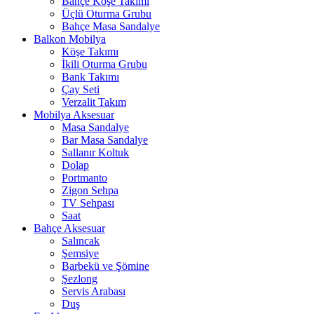
Bahçe Köşe Takımı
Üçlü Oturma Grubu
Bahçe Masa Sandalye
Balkon Mobilya
Köşe Takımı
İkili Oturma Grubu
Bank Takımı
Çay Seti
Verzalit Takım
Mobilya Aksesuar
Masa Sandalye
Bar Masa Sandalye
Sallanır Koltuk
Dolap
Portmanto
Zigon Sehpa
TV Sehpası
Saat
Bahçe Aksesuar
Salıncak
Şemsiye
Barbekü ve Şömine
Şezlong
Servis Arabası
Duş