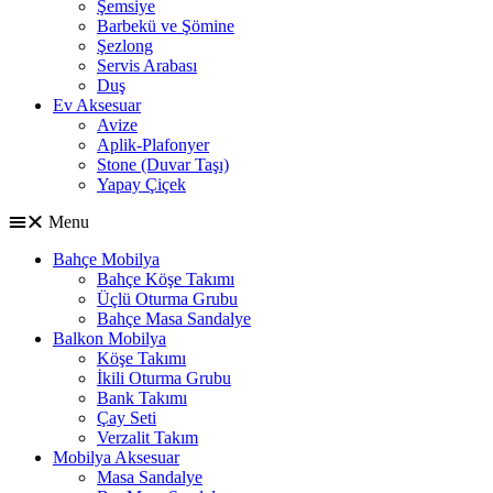
Şemsiye
Barbekü ve Şömine
Şezlong
Servis Arabası
Duş
Ev Aksesuar
Avize
Aplik-Plafonyer
Stone (Duvar Taşı)
Yapay Çiçek
Menu
Bahçe Mobilya
Bahçe Köşe Takımı
Üçlü Oturma Grubu
Bahçe Masa Sandalye
Balkon Mobilya
Köşe Takımı
İkili Oturma Grubu
Bank Takımı
Çay Seti
Verzalit Takım
Mobilya Aksesuar
Masa Sandalye