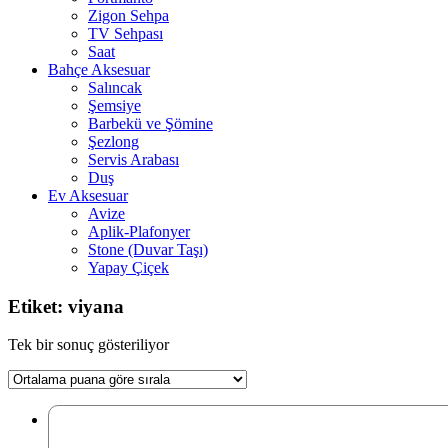
Zigon Sehpa
TV Sehpası
Saat
Bahçe Aksesuar
Salıncak
Şemsiye
Barbekü ve Şömine
Şezlong
Servis Arabası
Duş
Ev Aksesuar
Avize
Aplik-Plafonyer
Stone (Duvar Taşı)
Yapay Çiçek
Etiket: viyana
Tek bir sonuç gösteriliyor