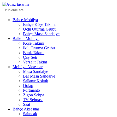
İçeriğe
atla
Ara:
Bahçe Mobilya
Bahçe Köşe Takımı
Üçlü Oturma Grubu
Bahçe Masa Sandalye
Balkon Mobilya
Köşe Takımı
İkili Oturma Grubu
Bank Takımı
Çay Seti
Verzalit Takım
Mobilya Aksesuar
Masa Sandalye
Bar Masa Sandalye
Sallanır Koltuk
Dolap
Portmanto
Zigon Sehpa
TV Sehpası
Saat
Bahçe Aksesuar
Salıncak