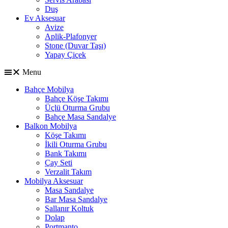
Duş
Ev Aksesuar
Avize
Aplik-Plafonyer
Stone (Duvar Taşı)
Yapay Çiçek
Menu
Bahçe Mobilya
Bahçe Köşe Takımı
Üçlü Oturma Grubu
Bahçe Masa Sandalye
Balkon Mobilya
Köşe Takımı
İkili Oturma Grubu
Bank Takımı
Çay Seti
Verzalit Takım
Mobilya Aksesuar
Masa Sandalye
Bar Masa Sandalye
Sallanır Koltuk
Dolap
Portmanto