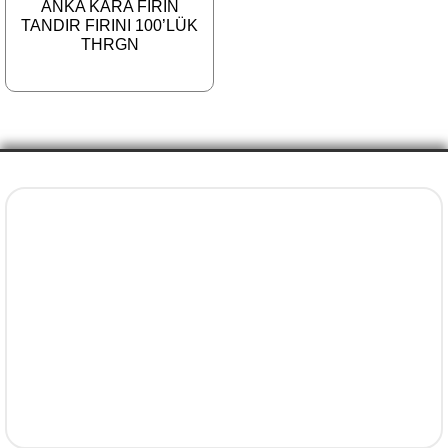
ANKA KARA FIRIN
TANDIR FIRINI 100’LÜK
THRGN
İletişim Bilgileri
+90 5077737325
info@evenni.com.tr
concept.evenni@hotmail.com
facebook.com/evenniconcept/
instagram.com/evenniconcept/
Yavuz, Ruşen Güneş Sk. No:22 Süleymanpaşa / Tekirdağ