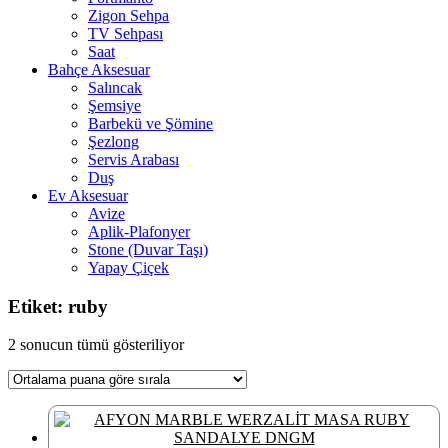
Zigon Sehpa
TV Sehpası
Saat
Bahçe Aksesuar
Salıncak
Şemsiye
Barbekü ve Şömine
Şezlong
Servis Arabası
Duş
Ev Aksesuar
Avize
Aplik-Plafonyer
Stone (Duvar Taşı)
Yapay Çiçek
Etiket: ruby
En
2 sonucun tümü gösteriliyor
çok
oy
alana
göre
sıralandı