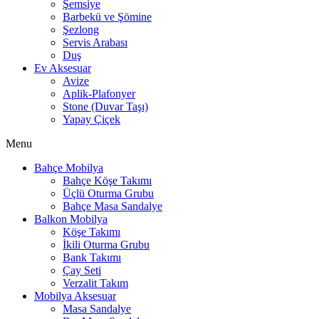
Şemsiye
Barbekü ve Şömine
Şezlong
Servis Arabası
Duş
Ev Aksesuar
Avize
Aplik-Plafonyer
Stone (Duvar Taşı)
Yapay Çiçek
Menu
Bahçe Mobilya
Bahçe Köşe Takımı
Üçlü Oturma Grubu
Bahçe Masa Sandalye
Balkon Mobilya
Köşe Takımı
İkili Oturma Grubu
Bank Takımı
Çay Seti
Verzalit Takım
Mobilya Aksesuar
Masa Sandalye