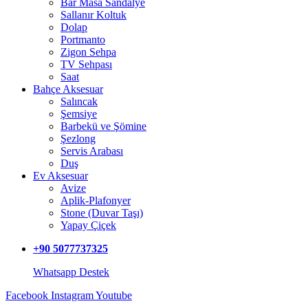
Bar Masa Sandalye
Sallanır Koltuk
Dolap
Portmanto
Zigon Sehpa
TV Sehpası
Saat
Bahçe Aksesuar
Salıncak
Şemsiye
Barbekü ve Şömine
Şezlong
Servis Arabası
Duş
Ev Aksesuar
Avize
Aplik-Plafonyer
Stone (Duvar Taşı)
Yapay Çiçek
+90 5077737325
Whatsapp Destek
Facebook
Instagram
Youtube