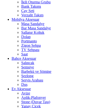
İkili Oturma Grubu
Bank Takımı
Çay Seti
Verzalit Takım
Mobilya Aksesuar
Masa Sandalye
Bar Masa Sandalye
Sallanır Koltuk
Dolap
Portmanto
Zigon Sehpa
TV Sehpası
Saat
Bahçe Aksesuar
Salıncak
Şemsiye
Barbekü ve Şömine
Şezlong
Servis Arabası
Duş
Ev Aksesuar
Avize
Aplik-Plafonyer
Stone (Duvar Taşı)
Yapay Çiçek