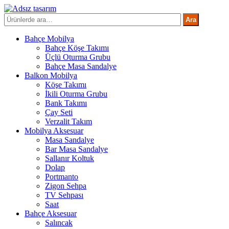
İçeriğe
atla
Ara:
Ara
Bahçe Mobilya
Bahçe Köşe Takımı
Üçlü Oturma Grubu
Bahçe Masa Sandalye
Balkon Mobilya
Köşe Takımı
İkili Oturma Grubu
Bank Takımı
Çay Seti
Verzalit Takım
Mobilya Aksesuar
Masa Sandalye
Bar Masa Sandalye
Sallanır Koltuk
Dolap
Portmanto
Zigon Sehpa
TV Sehpası
Saat
Bahçe Aksesuar
Salıncak