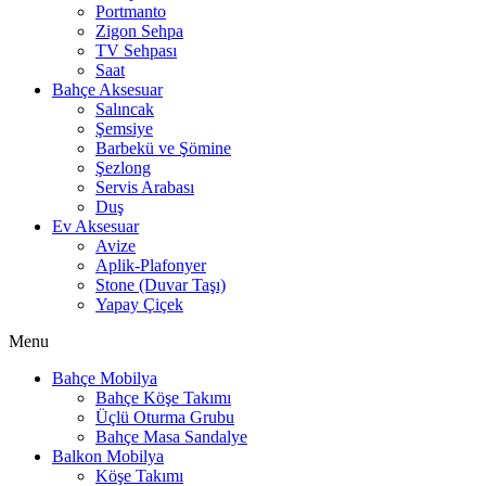
Portmanto
Zigon Sehpa
TV Sehpası
Saat
Bahçe Aksesuar
Salıncak
Şemsiye
Barbekü ve Şömine
Şezlong
Servis Arabası
Duş
Ev Aksesuar
Avize
Aplik-Plafonyer
Stone (Duvar Taşı)
Yapay Çiçek
Menu
Bahçe Mobilya
Bahçe Köşe Takımı
Üçlü Oturma Grubu
Bahçe Masa Sandalye
Balkon Mobilya
Köşe Takımı