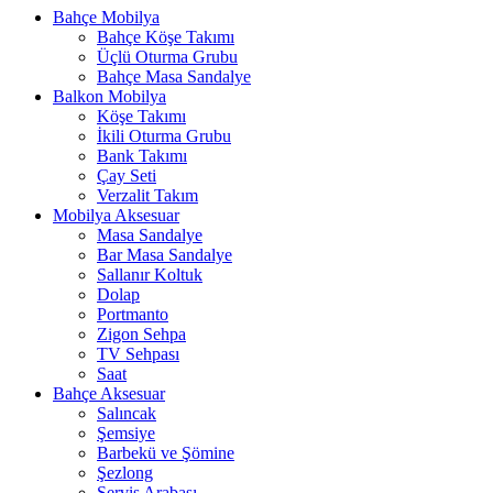
Bahçe Mobilya
Bahçe Köşe Takımı
Üçlü Oturma Grubu
Bahçe Masa Sandalye
Balkon Mobilya
Köşe Takımı
İkili Oturma Grubu
Bank Takımı
Çay Seti
Verzalit Takım
Mobilya Aksesuar
Masa Sandalye
Bar Masa Sandalye
Sallanır Koltuk
Dolap
Portmanto
Zigon Sehpa
TV Sehpası
Saat
Bahçe Aksesuar
Salıncak
Şemsiye
Barbekü ve Şömine
Şezlong
Servis Arabası