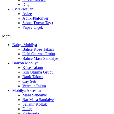
Duş
Ev Aksesuar
Avize
Aplik-Plafonyer
Stone (Duvar Taşı)
Yapay Çiçek
Menu
Bahçe Mobilya
Bahçe Köşe Takımı
Üçlü Oturma Grubu
Bahçe Masa Sandalye
Balkon Mobilya
Köşe Takımı
İkili Oturma Grubu
Bank Takımı
Çay Seti
Verzalit Takım
Mobilya Aksesuar
Masa Sandalye
Bar Masa Sandalye
Sallanır Koltuk
Dolap
Portmanto