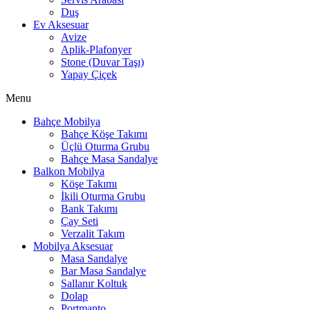
Duş
Ev Aksesuar
Avize
Aplik-Plafonyer
Stone (Duvar Taşı)
Yapay Çiçek
Menu
Bahçe Mobilya
Bahçe Köşe Takımı
Üçlü Oturma Grubu
Bahçe Masa Sandalye
Balkon Mobilya
Köşe Takımı
İkili Oturma Grubu
Bank Takımı
Çay Seti
Verzalit Takım
Mobilya Aksesuar
Masa Sandalye
Bar Masa Sandalye
Sallanır Koltuk
Dolap
Portmanto