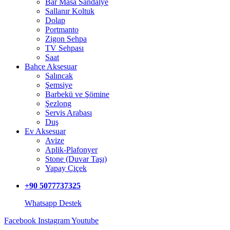
Bar Masa Sandalye
Sallanır Koltuk
Dolap
Portmanto
Zigon Sehpa
TV Sehpası
Saat
Bahçe Aksesuar
Salıncak
Şemsiye
Barbekü ve Şömine
Şezlong
Servis Arabası
Duş
Ev Aksesuar
Avize
Aplik-Plafonyer
Stone (Duvar Taşı)
Yapay Çiçek
+90 5077737325
Whatsapp Destek
Facebook
Instagram
Youtube