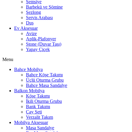
Şemsiye
Barbekü ve Şömine
Şezlong
Servis Arabası
Duş
Ev Aksesuar
Avize
Aplik-Plafonyer
Stone (Duvar Taşı)
Yapay Çiçek
Menu
Bahçe Mobilya
Bahçe Köşe Takımı
Üçlü Oturma Grubu
Bahçe Masa Sandalye
Balkon Mobilya
Köşe Takımı
İkili Oturma Grubu
Bank Takımı
Çay Seti
Verzalit Takım
Mobilya Aksesuar
Masa Sandalye