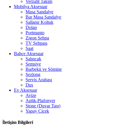
Verzalit Takım
Mobilya Aksesuar
Masa Sandalye
Bar Masa Sandalye
Sallanır Koltuk
Dolap
Portmanto
Zigon Sehpa
TV Sehpası
Saat
Bahçe Aksesuar
Salıncak
Şemsiye
Barbekü ve Şömine
Şezlong
Servis Arabası
Duş
Ev Aksesuar
Avize
Aplik-Plafonyer
Stone (Duvar Taşı)
Yapay Çiçek
İletişim Bilgileri