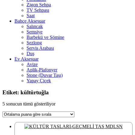
Zigon Sehpa
TV Sehpası
Saat
Bahçe Aksesuar
Salıncak
Şemsiye
Barbekü ve Şömine
Şezlong
Servis Arabası
Duş
Ev Aksesuar
Avize
Aplik-Plafonyer
Stone (Duvar Taşı)
Yapay Çiçek
Etiket: kültürtuğla
En
5 sonucun tümü gösteriliyor
çok
oy
alana
göre
sıralandı