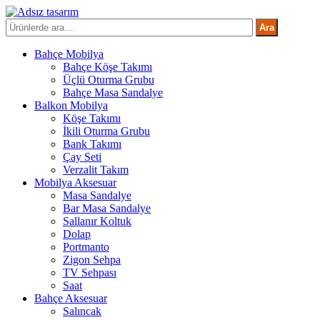
İçeriğe
atla
Ara:
Ara
Bahçe Mobilya
Bahçe Köşe Takımı
Üçlü Oturma Grubu
Bahçe Masa Sandalye
Balkon Mobilya
Köşe Takımı
İkili Oturma Grubu
Bank Takımı
Çay Seti
Verzalit Takım
Mobilya Aksesuar
Masa Sandalye
Bar Masa Sandalye
Sallanır Koltuk
Dolap
Portmanto
Zigon Sehpa
TV Sehpası
Saat
Bahçe Aksesuar
Salıncak