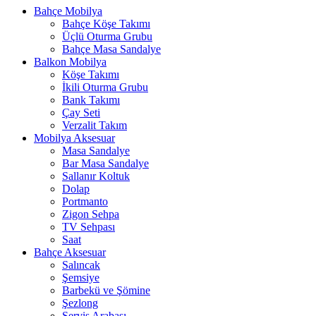
Bahçe Mobilya
Bahçe Köşe Takımı
Üçlü Oturma Grubu
Bahçe Masa Sandalye
Balkon Mobilya
Köşe Takımı
İkili Oturma Grubu
Bank Takımı
Çay Seti
Verzalit Takım
Mobilya Aksesuar
Masa Sandalye
Bar Masa Sandalye
Sallanır Koltuk
Dolap
Portmanto
Zigon Sehpa
TV Sehpası
Saat
Bahçe Aksesuar
Salıncak
Şemsiye
Barbekü ve Şömine
Şezlong
Servis Arabası