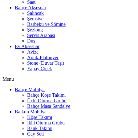
Saat
Bahçe Aksesuar
Salıncak
Şemsiye
Barbekü ve Şömine
Şezlong
Servis Arabası
Duş
Ev Aksesuar
Avize
Aplik-Plafonyer
Stone (Duvar Taşı)
Yapay Çiçek
Menu
Bahçe Mobilya
Bahçe Köşe Takımı
Üçlü Oturma Grubu
Bahçe Masa Sandalye
Balkon Mobilya
Köşe Takımı
İkili Oturma Grubu
Bank Takımı
Çay Seti