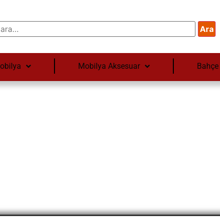
Ara
obilya
Mobilya Aksesuar
Bahçe