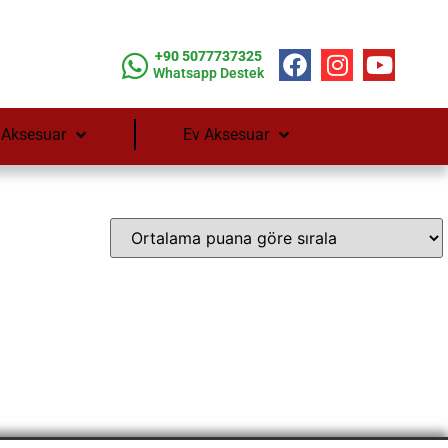
+90 5077737325
Whatsapp Destek
 Aksesuar
Ev Aksesuar