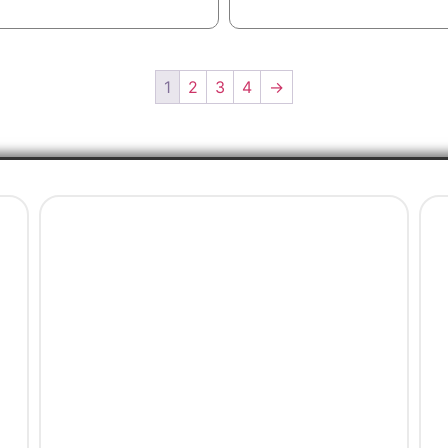
1
2
3
4
→
Ürün Gruplarımız
Bahçe Mobilya
Balkon Mobilya
Mobilya Aksesuar
Bahçe Aksesuar
Ev Aksesuar