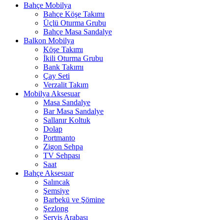
Bahçe Mobilya
Bahçe Köşe Takımı
Üçlü Oturma Grubu
Bahçe Masa Sandalye
Balkon Mobilya
Köşe Takımı
İkili Oturma Grubu
Bank Takımı
Çay Seti
Verzalit Takım
Mobilya Aksesuar
Masa Sandalye
Bar Masa Sandalye
Sallanır Koltuk
Dolap
Portmanto
Zigon Sehpa
TV Sehpası
Saat
Bahçe Aksesuar
Salıncak
Şemsiye
Barbekü ve Şömine
Şezlong
Servis Arabası