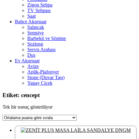
Zigon Sehpa
TV Sehpası
Saat
Bahçe Aksesuar
Salıncak
Şemsiye
Barbekü ve Şömine
Şezlong
Servis Arabası
Duş
Ev Aksesuar
Avize
Aplik-Plafonyer
Stone (Duvar Taşı)
Yapay Çiçek
Etiket: cencept
Tek bir sonuç gösteriliyor