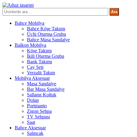
İçeriğe
atla
Ara:
Ara
Bahçe Mobilya
Bahçe Köşe Takımı
Üçlü Oturma Grubu
Bahçe Masa Sandalye
Balkon Mobilya
Köşe Takımı
İkili Oturma Grubu
Bank Takımı
Çay Seti
Verzalit Takım
Mobilya Aksesuar
Masa Sandalye
Bar Masa Sandalye
Sallanır Koltuk
Dolap
Portmanto
Zigon Sehpa
TV Sehpası
Saat
Bahçe Aksesuar
Salıncak