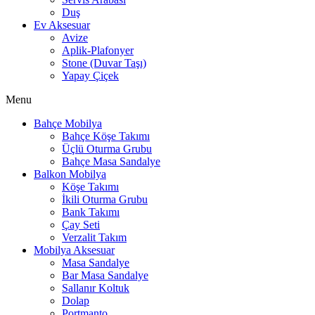
Duş
Ev Aksesuar
Avize
Aplik-Plafonyer
Stone (Duvar Taşı)
Yapay Çiçek
Menu
Bahçe Mobilya
Bahçe Köşe Takımı
Üçlü Oturma Grubu
Bahçe Masa Sandalye
Balkon Mobilya
Köşe Takımı
İkili Oturma Grubu
Bank Takımı
Çay Seti
Verzalit Takım
Mobilya Aksesuar
Masa Sandalye
Bar Masa Sandalye
Sallanır Koltuk
Dolap
Portmanto