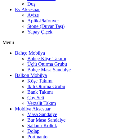
Duş
Ev Aksesuar
Avize
Aplik-Plafonyer
Stone (Duvar Taşı)
Yapay Çiçek
Menu
Bahçe Mobilya
Bahçe Köşe Takımı
Üçlü Oturma Grubu
Bahçe Masa Sandalye
Balkon Mobilya
Köşe Takımı
İkili Oturma Grubu
Bank Takımı
Çay Seti
Verzalit Takım
Mobilya Aksesuar
Masa Sandalye
Bar Masa Sandalye
Sallanır Koltuk
Dolap
Portmanto