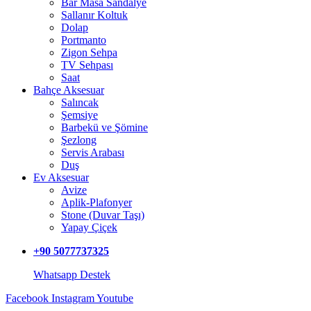
Bar Masa Sandalye
Sallanır Koltuk
Dolap
Portmanto
Zigon Sehpa
TV Sehpası
Saat
Bahçe Aksesuar
Salıncak
Şemsiye
Barbekü ve Şömine
Şezlong
Servis Arabası
Duş
Ev Aksesuar
Avize
Aplik-Plafonyer
Stone (Duvar Taşı)
Yapay Çiçek
+90 5077737325
Whatsapp Destek
Facebook
Instagram
Youtube