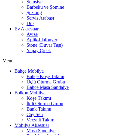
Şemsiye
Barbekü ve Şömine
Şezlong
Servis Arabası
Duş
Ev Aksesuar
Avize
Aplik-Plafonyer
Stone (Duvar Taşı)
Yapay Çiçek
Menu
Bahçe Mobilya
Bahçe Köşe Takımı
Üçlü Oturma Grubu
Bahçe Masa Sandalye
Balkon Mobilya
Köşe Takımı
İkili Oturma Grubu
Bank Takımı
Çay Seti
Verzalit Takım
Mobilya Aksesuar
Masa Sandalye