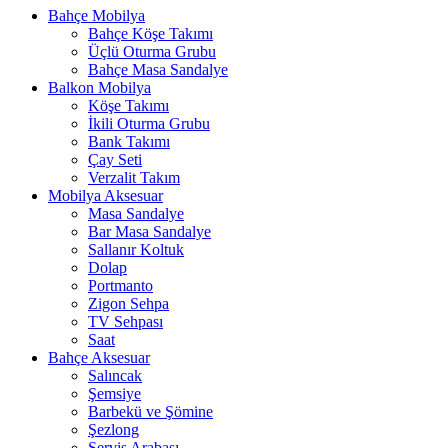
Bahçe Mobilya
Bahçe Köşe Takımı
Üçlü Oturma Grubu
Bahçe Masa Sandalye
Balkon Mobilya
Köşe Takımı
İkili Oturma Grubu
Bank Takımı
Çay Seti
Verzalit Takım
Mobilya Aksesuar
Masa Sandalye
Bar Masa Sandalye
Sallanır Koltuk
Dolap
Portmanto
Zigon Sehpa
TV Sehpası
Saat
Bahçe Aksesuar
Salıncak
Şemsiye
Barbekü ve Şömine
Şezlong
Servis Arabası