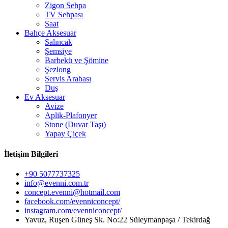
Zigon Sehpa
TV Sehpası
Saat
Bahçe Aksesuar
Salıncak
Şemsiye
Barbekü ve Şömine
Şezlong
Servis Arabası
Duş
Ev Aksesuar
Avize
Aplik-Plafonyer
Stone (Duvar Taşı)
Yapay Çiçek
İletişim Bilgileri
+90 5077737325
info@evenni.com.tr
concept.evenni@hotmail.com
facebook.com/evenniconcept/
instagram.com/evenniconcept/
Yavuz, Ruşen Güneş Sk. No:22 Süleymanpaşa / Tekirdağ