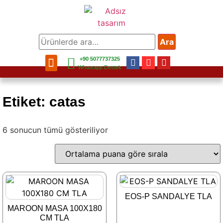
Ara
+90 5077737325
Bahçe Mobilya
Balkon Mobilya
Mobilya Aksesuar
Bahçe Aksesuar
Ev Aksesuar
Whatsapp Destek
Etiket: catas
6 sonucun tümü gösteriliyor
EOS-P SANDALYE TLA
MAROON MASA 100X180
CM TLA