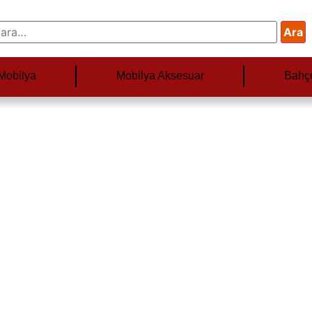
Ara
Mobilya
Mobilya Aksesuar
Bahç