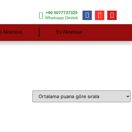
+90 5077737325
Whatsapp Destek
e Aksesuar
Ev Aksesuar