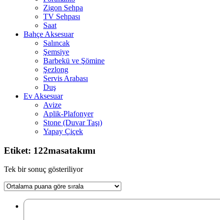
Zigon Sehpa
TV Sehpası
Saat
Bahçe Aksesuar
Salıncak
Şemsiye
Barbekü ve Şömine
Şezlong
Servis Arabası
Duş
Ev Aksesuar
Avize
Aplik-Plafonyer
Stone (Duvar Taşı)
Yapay Çiçek
Etiket: 122masatakımı
Tek bir sonuç gösteriliyor