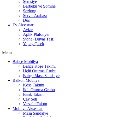
Şemsiye
Barbekü ve Şömine
Şezlong
Servis Arabası
Duş
Ev Aksesuar
Avize
Aplik-Plafonyer
Stone (Duvar Taşı)
Yapay Çiçek
Menu
Bahçe Mobilya
Bahçe Köşe Takımı
Üçlü Oturma Grubu
Bahçe Masa Sandalye
Balkon Mobilya
Köşe Takımı
İkili Oturma Grubu
Bank Takımı
Çay Seti
Verzalit Takım
Mobilya Aksesuar
Masa Sandalye