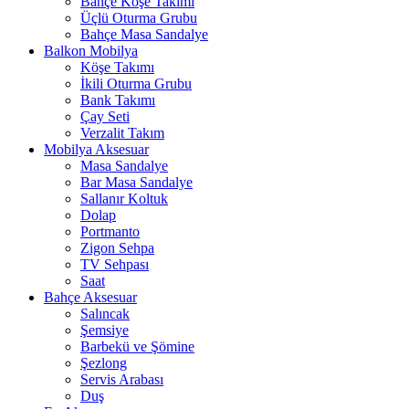
Bahçe Köşe Takımı
Üçlü Oturma Grubu
Bahçe Masa Sandalye
Balkon Mobilya
Köşe Takımı
İkili Oturma Grubu
Bank Takımı
Çay Seti
Verzalit Takım
Mobilya Aksesuar
Masa Sandalye
Bar Masa Sandalye
Sallanır Koltuk
Dolap
Portmanto
Zigon Sehpa
TV Sehpası
Saat
Bahçe Aksesuar
Salıncak
Şemsiye
Barbekü ve Şömine
Şezlong
Servis Arabası
Duş