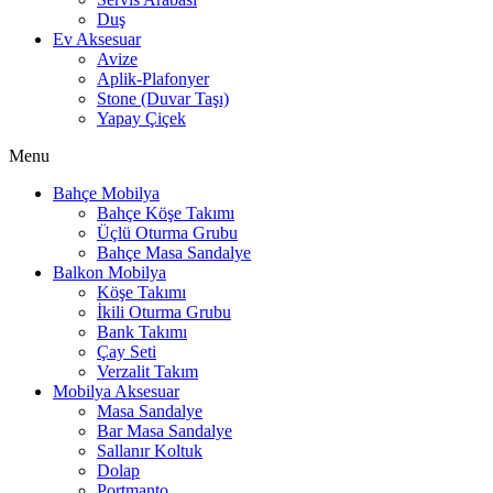
Duş
Ev Aksesuar
Avize
Aplik-Plafonyer
Stone (Duvar Taşı)
Yapay Çiçek
Menu
Bahçe Mobilya
Bahçe Köşe Takımı
Üçlü Oturma Grubu
Bahçe Masa Sandalye
Balkon Mobilya
Köşe Takımı
İkili Oturma Grubu
Bank Takımı
Çay Seti
Verzalit Takım
Mobilya Aksesuar
Masa Sandalye
Bar Masa Sandalye
Sallanır Koltuk
Dolap
Portmanto