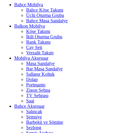
Bahçe Mobilya
Bahçe Köşe Takımı
Üçlü Oturma Grubu
Bahçe Masa Sandalye
Balkon Mobilya
Köşe Takımı
İkili Oturma Grubu
Bank Takımı
Çay Seti
Verzalit Takım
Mobilya Aksesuar
Masa Sandalye
Bar Masa Sandalye
Sallanır Koltuk
Dolap
Portmanto
Zigon Sehpa
TV Sehpası
Saat
Bahçe Aksesuar
Salıncak
Şemsiye
Barbekü ve Şömine
Şezlong
Servis Arabası