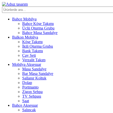
İçeriğe
atla
Ara:
Bahçe Mobilya
Bahçe Köşe Takımı
Üçlü Oturma Grubu
Bahçe Masa Sandalye
Balkon Mobilya
Köşe Takımı
İkili Oturma Grubu
Bank Takımı
Çay Seti
Verzalit Takım
Mobilya Aksesuar
Masa Sandalye
Bar Masa Sandalye
Sallanır Koltuk
Dolap
Portmanto
Zigon Sehpa
TV Sehpası
Saat
Bahçe Aksesuar
Salıncak