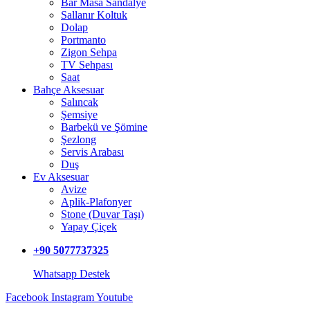
Bar Masa Sandalye
Sallanır Koltuk
Dolap
Portmanto
Zigon Sehpa
TV Sehpası
Saat
Bahçe Aksesuar
Salıncak
Şemsiye
Barbekü ve Şömine
Şezlong
Servis Arabası
Duş
Ev Aksesuar
Avize
Aplik-Plafonyer
Stone (Duvar Taşı)
Yapay Çiçek
+90 5077737325
Whatsapp Destek
Facebook
Instagram
Youtube