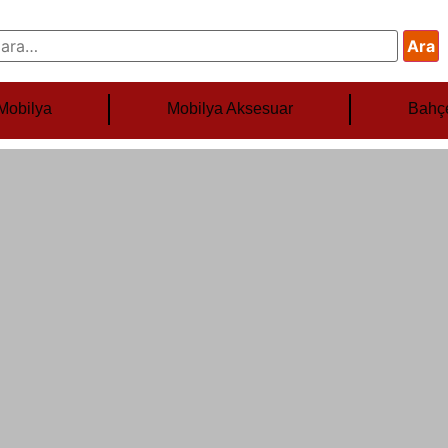
Ara
Mobilya
Mobilya Aksesuar
Bahç