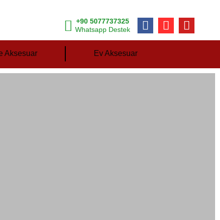
+90 5077737325
Whatsapp Destek
e Aksesuar
Ev Aksesuar