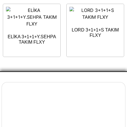
LORD 3+1+1+S TAKIM
FLXY
ELİKA 3+1+1+Y.SEHPA
TAKIM FLXY
İletişim Bilgileri
+90 5077737325
info@evenni.com.tr
concept.evenni@hotmail.com