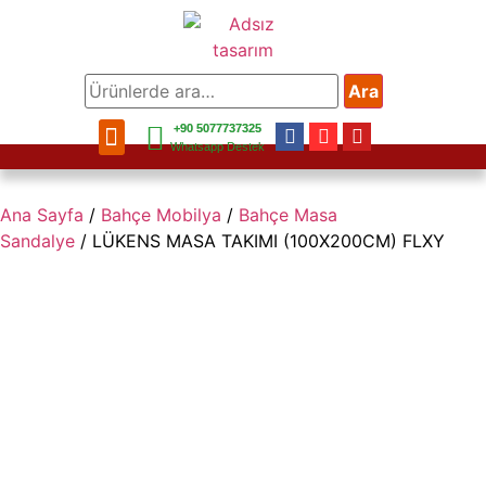
Ara
+90 5077737325
Bahçe Mobilya
Balkon Mobilya
Mobilya Aksesuar
Bahçe Aksesuar
Ev Aksesuar
Whatsapp Destek
Ana Sayfa
/
Bahçe Mobilya
/
Bahçe Masa
Sandalye
/ LÜKENS MASA TAKIMI (100X200CM) FLXY